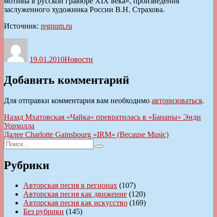
мотивы в русской гравюре XIX века», произведения
заслуженного художника России В.Н. Страхова.
Источник:
regnum.ru
Автор
Опубликовано
Рубрики
19.01.2010
Новости
Добавить комментарий
Для отправки комментария вам необходимо
авторизоваться
.
Навигация
Предыдущая
Назад
Мхатовская «Чайка» превратилась в «Бананы» Энди
запись:
Уорхолла
по
Следующая
Далее
Charlotte Gainsbourg «IRM» (Because Music)
записям
Искать:
запись:
Поиск
Рубрики
Авторская песня в регионах
(107)
Авторская песня как движение
(120)
Авторская песня как искусство
(169)
Без рубрики
(145)