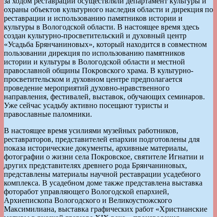
за ходом реставрации осуществляли департамент культуры и
охраны объектов культурного наследия области и дирекция по
реставрации и использованию памятников истории и
культуры в Вологодской области. В настоящее время здесь
создан культурно-просветительский и духовный центр
«Усадьба Брянчаниновых», который находится в совместном
пользовании дирекция по использованию памятников
истории и культуры в Вологодской области и местной
православной общины Покровского храма. В культурно-
просветительском и духовном центре предполагается
проведение мероприятий духовно-нравственного
направления, фестивалей, выставок, обучающих семинаров.
Уже сейчас усадьбу активно посещают туристы и
православные паломники.
В настоящее время усилиями музейных работников,
реставраторов, представителей епархии подготовлены для
показа исторические документы, архивные материалы,
фотографии о жизни села Покровское, святителе Игнатии и
других представителях древнего рода Брянчаниновых,
представлены материалы научной реставрации усадебного
комплекса. В усадебном доме также представлена выставка
фоторабот управляющего Вологодской епархией,
Архиепископа Вологодского и Великоустюжского
Максимилиана, выставка графических работ «Христианские