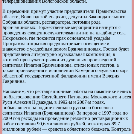
телерадиовещания Вологодской области.
В церемонии примут участие представители Правительства
области, Вологодской епархии, депутаты Законодательного
Собрания области, реставраторы, потомки рода
Брянчаниновых. Торжественные мероприятия начнутся с
проведения священнослужителями литии на кладбище села
Покровское, где покоится прах основателей усадьбы.
Программа открытия предусматривает освящение и
знакомство с усадебным домом Брянчаниновых. Гостям будет
представлена литературно-музыкальная композиция, в
которой прозвучат отрывки из духовных произведений
святителя Игнатия Брянчанинова, стихи юных поэтов, а
также произведения в исполнении Камерного мужского хора
областной государственной филармонии имени Валерия
Гаврилина.
Напомним, что реставрационные работы на памятнике велись
по благословению Святейшего Патриарха Московского и всея
Руси Алексия II дважды, в 1992-м и 2007-м годах,
побывавшего на родине великого русского богослова
святителя Игнатия (Брянчанинова). За период с 1997 года по
2009 год расходы на проведение ремонтно-реставрационных
работ составили 90,6 миллионов рублей, из которых 89,7
миллионов рублей — средства областного бюджета. Контроль