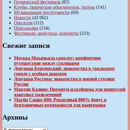
Грушинский фестиваль
(82)
Клубы, творческие объединения, театры
(141)
Музыкальные инструменты
(69)
Новости
(42 062)
Обо всем
(112)
Персоналии
(134)
Фестивали, конкурсы, концерты
(233)
Свежие записи
Москва Махачкала самолет: комфортное
путешествие между столицами
Девушки Березовский: знакомства в уральском
городе с особым шармом
Девушки Ростова: знакомства в южной столице
России
Мартин Казино: Премиум-платформа для ценителей
азартных развлечений
Martin Casino 800: Рекордный 800% бонус и
безграничные возможности для выигрыша
Архивы
Архивы