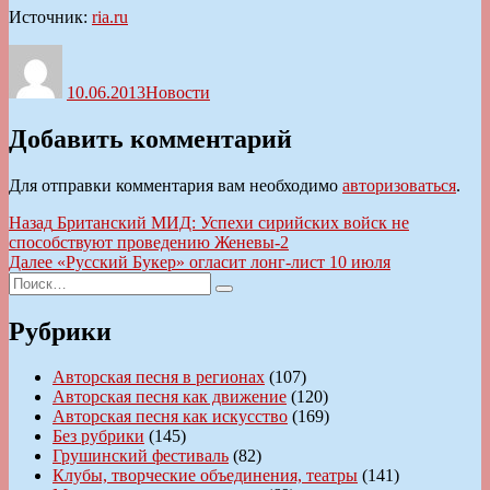
Источник:
ria.ru
Автор
Опубликовано
Рубрики
10.06.2013
Новости
Добавить комментарий
Для отправки комментария вам необходимо
авторизоваться
.
Навигация
Предыдущая
Назад
Британский МИД: Успехи сирийских войск не
запись:
способствуют проведению Женевы-2
по
Следующая
Далее
«Русский Букер» огласит лонг-лист 10 июля
записям
Искать:
запись:
Поиск
Рубрики
Авторская песня в регионах
(107)
Авторская песня как движение
(120)
Авторская песня как искусство
(169)
Без рубрики
(145)
Грушинский фестиваль
(82)
Клубы, творческие объединения, театры
(141)