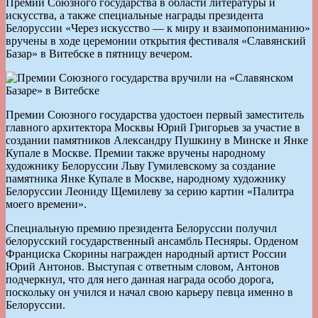
Премии Союзного государства в области литературы и
искусства, а также специальные награды президента
Белоруссии «Через искусство — к миру и взаимопониманию»
вручены в ходе церемонии открытия фестиваля «Славянский
Базар» в Витебске в пятницу вечером.
Премии Союзного государства удостоен первый заместитель
главного архитектора Москвы Юрий Григорьев за участие в
создании памятников Александру Пушкину в Минске и Янке
Купале в Москве. Премии также вручены народному
художнику Белоруссии Льву Гумилевскому за создание
памятника Янке Купале в Москве, народному художнику
Белоруссии Леониду Щемилеву за серию картин «Палитра
моего времени».
Специальную премию президента Белоруссии получил
белорусский государственный ансамбль Песняры. Орденом
Франциска Скорины награжден народный артист России
Юрий Антонов. Выступая с ответным словом, Антонов
подчеркнул, что для него данная награда особо дорога,
поскольку он учился и начал свою карьеру певца именно в
Белоруссии.