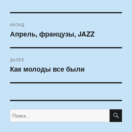
Навигация
НАЗАД
по
Апрель, французы, JAZZ
Предыдущая
запись:
записям
ДАЛЕЕ
Как молоды все были
Следующая
запись:
ПО
Искать: