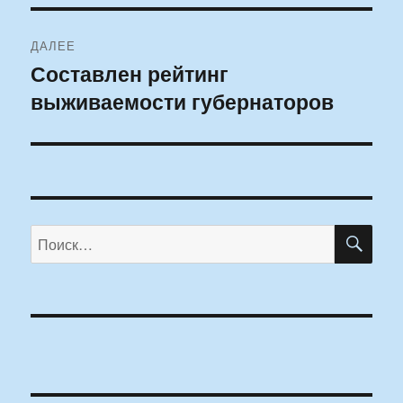
ДАЛЕЕ
Составлен рейтинг
Следующая
выживаемости губернаторов
запись:
ПО
Искать: