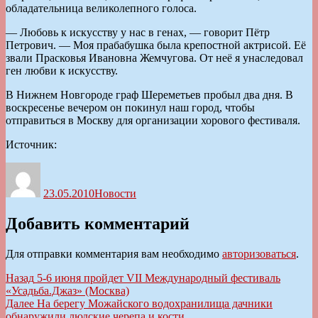
обладательница великолепного голоса.
— Любовь к искусству у нас в генах, — говорит Пётр
Петрович. — Моя прабабушка была крепостной актрисой. Её
звали Прасковья Ивановна Жемчугова. От неё я унаследовал
ген любви к искусству.
В Нижнем Новгороде граф Шереметьев пробыл два дня. В
воскресенье вечером он покинул наш город, чтобы
отправиться в Москву для организации хорового фестиваля.
Источник:
Автор
Опубликовано
Рубрики
23.05.2010
Новости
Добавить комментарий
Для отправки комментария вам необходимо
авторизоваться
.
Навигация
Предыдущая
Назад
5-6 июня пройдет VII Международный фестиваль
запись:
«Усадьба.Джаз» (Москва)
по
Следующая
Далее
На берегу Можайского водохранилища дачники
запись:
обнаружили людские черепа и кости