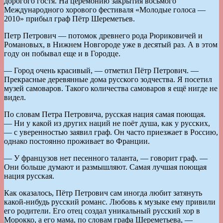
дорогого гостя. На церемонию закрытия восьмого
Международного хорового фестиваля «Молодые голоса —
2010» прибыл граф Пётр Шереметьев.
Петр Петрович — потомок древнего рода Рюриковичей и
Романовых, в Нижнем Новгороде уже в десятый раз. А в этом
году он побывал еще и в Городце.
— Город очень красивый, — отметил Пётр Петрович. —
Прекрасные деревянные дома русского зодчества. Я посетил
музей самоваров. Такого количества самоваров я ещё нигде не
видел.
По словам Петра Петровича, русская нация самая поющая.
— Ни у какой из других наций не поёт душа, как у русских,
— с уверенностью заявил граф. Он часто приезжает в Россию,
однако постоянно проживает во Франции.
— У французов нет песенного таланта, — говорит граф. —
Они больше думают и размышляют. Самая лучшая поющая
нация русская.
Как оказалось, Пётр Петрович сам иногда любит затянуть
какой-нибудь русский романс. Любовь к музыке ему привили
его родители. Его отец создал уникальный русский хор в
Морокко, а его мама, по словам графа Шереметьева, —