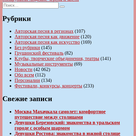
записям
Искать:
Поиск
Рубрики
Авторская песня в регионах
(107)
Авторская песня как движение
(120)
Авторская песня как искусство
(169)
Без рубрики
(145)
Грушинский фестиваль
(82)
Клубы, творческие объединения, театры
(141)
Музыкальные инструменты
(69)
Новости
(42 062)
Обо всем
(112)
Персоналии
(134)
Фестивали, конкурсы, концерты
(233)
Свежие записи
Москва Махачкала самолет: комфортное
путешествие между столицами
Девушки Березовский: знакомства в уральском
городе с особым шармом
Девушки Ростова: знакомства в южной столице