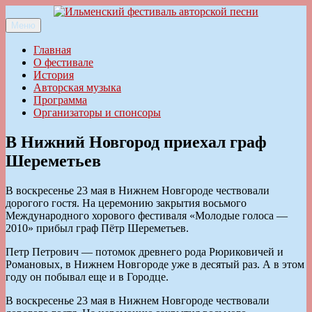
Перейти
к
Меню
Ильменский фестиваль авторской песни
содержимому
Главная
О фестивале
История
Авторская музыка
Программа
Организаторы и спонсоры
В Нижний Новгород приехал граф
Шереметьев
В воскресенье 23 мая в Нижнем Новгороде чествовали
дорогого гостя. На церемонию закрытия восьмого
Международного хорового фестиваля «Молодые голоса —
2010» прибыл граф Пётр Шереметьев.
Петр Петрович — потомок древнего рода Рюриковичей и
Романовых, в Нижнем Новгороде уже в десятый раз. А в этом
году он побывал еще и в Городце.
В воскресенье 23 мая в Нижнем Новгороде чествовали