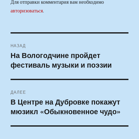
Для отправки комментария вам необходимо
авторизоваться
.
Навигация
НАЗАД
по
На Вологодчине пройдет
Предыдущая
фестиваль музыки и поэзии
запись:
записям
ДАЛЕЕ
В Центре на Дубровке покажут
Следующая
мюзикл «Обыкновенное чудо»
запись: