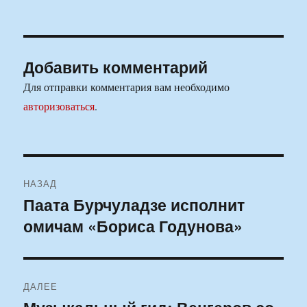
Добавить комментарий
Для отправки комментария вам необходимо
авторизоваться
.
Навигация
НАЗАД
по
Паата Бурчуладзе исполнит
Предыдущая
омичам «Бориса Годунова»
запись:
записям
ДАЛЕЕ
Следующая