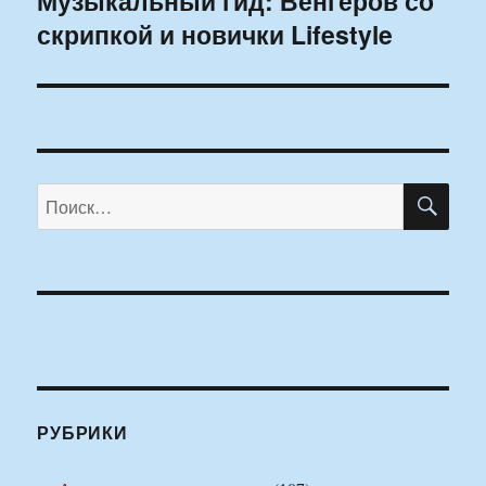
Музыкальный гид: Венгеров со
скрипкой и новички Lifestyle
запись:
ПО
Искать:
РУБРИКИ