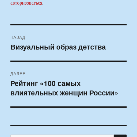
авторизоваться
.
Навигация
НАЗАД
по
Визуальный образ детства
Предыдущая
запись:
записям
ДАЛЕЕ
Рейтинг «100 самых
Следующая
влиятельных женщин России»
запись:
ПО