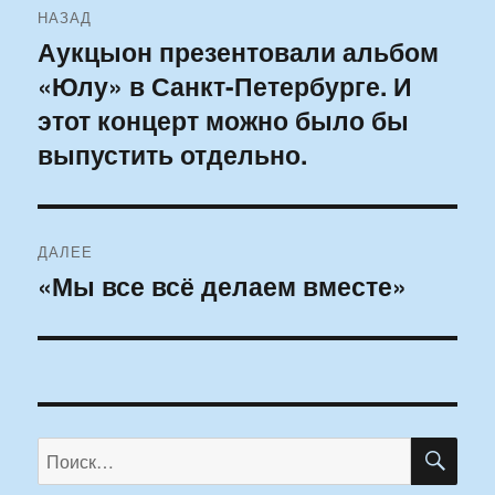
НАЗАД
по
Аукцыон презентовали альбом
Предыдущая
«Юлу» в Санкт-Петербурге. И
запись:
записям
этот концерт можно было бы
выпустить отдельно.
ДАЛЕЕ
«Мы все всё делаем вместе»
Следующая
запись:
ПО
Искать: