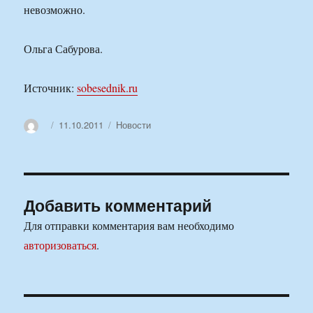
невозможно.
Ольга Сабурова.
Источник:
sobesednik.ru
Автор
Опубликовано
Рубрики
11.10.2011
Новости
Добавить комментарий
Для отправки комментария вам необходимо
авторизоваться
.
Навигация