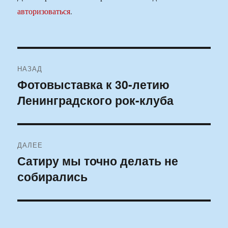
авторизоваться
.
Навигация
НАЗАД
по
Фотовыставка к 30-летию
Предыдущая
Ленинградского рок-клуба
запись:
записям
ДАЛЕЕ
Сатиру мы точно делать не
Следующая
собирались
запись: