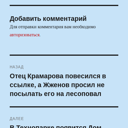
Добавить комментарий
Для отправки комментария вам необходимо
авторизоваться
.
Навигация
НАЗАД
по
Отец Крамарова повесился в
Предыдущая
ссылке, а Жженов просил не
запись:
записям
посылать его на лесоповал
ДАЛЕЕ
В Технопарке появится Дом
Следующая