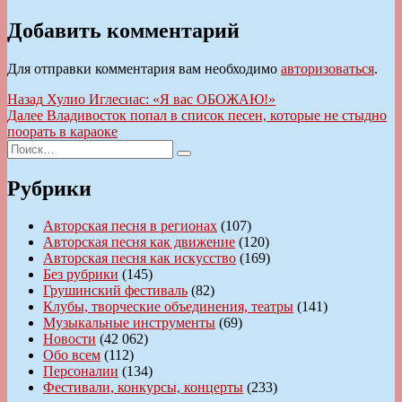
Добавить комментарий
Для отправки комментария вам необходимо
авторизоваться
.
Навигация
Предыдущая
Назад
Хулио Иглесиас: «Я вас ОБОЖАЮ!»
запись:
Следующая
Далее
Владивосток попал в список песен, которые не стыдно
по
запись:
поорать в караоке
записям
Искать:
Поиск
Рубрики
Авторская песня в регионах
(107)
Авторская песня как движение
(120)
Авторская песня как искусство
(169)
Без рубрики
(145)
Грушинский фестиваль
(82)
Клубы, творческие объединения, театры
(141)
Музыкальные инструменты
(69)
Новости
(42 062)
Обо всем
(112)
Персоналии
(134)
Фестивали, конкурсы, концерты
(233)