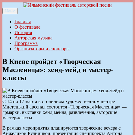
Перейти
к
Меню
Ильменский фестиваль авторской песни
содержимому
Главная
О фестивале
История
Авторская музыка
Программа
Организаторы и спонсоры
В Киеве пройдет «Творческая
Масленица»: хенд-мейд и мастер-
классы
С 14 по 17 марта в столичном художественном центре
Мистецький арсенал состоится «Творческая Масленица» —
ярмарки, выставки хенд-мейда, развлечения, авторские
мастер-классы.
В рамках мероприятия планируются творческие вечера с
Анжеликой Рудницкой, презентация спецпроекта Антона