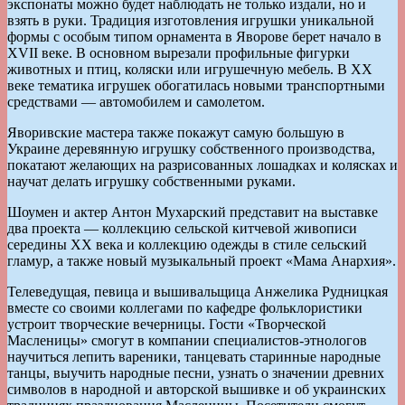
экспонаты можно будет наблюдать не только издали, но и
взять в руки. Традиция изготовления игрушки уникальной
формы с особым типом орнамента в Яворове берет начало в
XVII веке. В основном вырезали профильные фигурки
животных и птиц, коляски или игрушечную мебель. В ХХ
веке тематика игрушек обогатилась новыми транспортными
средствами — автомобилем и самолетом.
Яворивские мастера также покажут самую большую в
Украине деревянную игрушку собственного производства,
покатают желающих на разрисованных лошадках и колясках и
научат делать игрушку собственными руками.
Шоумен и актер Антон Мухарский представит на выставке
два проекта — коллекцию сельской китчевой живописи
середины ХХ века и коллекцию одежды в стиле сельский
гламур, а также новый музыкальный проект «Мама Анархия».
Телеведущая, певица и вышивальщица Анжелика Рудницкая
вместе со своими коллегами по кафедре фольклористики
устроит творческие вечерницы. Гости «Творческой
Масленицы» смогут в компании специалистов-этнологов
научиться лепить вареники, танцевать старинные народные
танцы, выучить народные песни, узнать о значении древних
символов в народной и авторской вышивке и об украинских