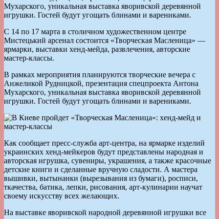
Мухарского, уникальная выставка яворивской деревянной
игрушки. Гостей будут угощать блинами и варениками.
С 14 по 17 марта в столичном художественном центре
Мистецький арсенал состоится «Творческая Масленица» —
ярмарки, выставки хенд-мейда, развлечения, авторские
мастер-классы.
В рамках мероприятия планируются творческие вечера с
Анжеликой Рудницкой, презентация спецпроекта Антона
Мухарского, уникальная выставка яворивской деревянной
игрушки. Гостей будут угощать блинами и варениками.
Как сообщает пресс-служба арт-центра, на ярмарке изделий
украинских хенд-мейкеров будут представлены народная и
авторская игрушка, сувениры, украшения, а также красочные
детские книги и сделанные вручную сладости. А мастера
вышивки, вытынанки (вырезывания из бумаги), росписи,
ткачества, батика, лепки, рисования, арт-кулинарии научат
своему искусству всех желающих.
На выставке яворивской народной деревянной игрушки все