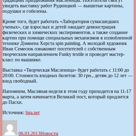
традициях празднования Масленицы. Посетители смогут
увидеть выставку работ Рудницкой — вышитые картины,
подушки и гобелены.
Кроме того, будет работать «Лаборатория сумасшедших
ученых», где взрослых и детей ожидает демонстрация
физических и химических экспериментов, а также создание
картин при помощи специальных механизмов в излюбленной
технике Дэмиена Херста spin painting. А молодой художник
Иван Семесюк ознакомит посетителей с собственным
творческим направлением Funky textile и проведет мастер-
класс по вышивке.
Выставка «Творческая Масленица» будет работать с 11:00 до
20:00. Стоимость входных билетов: 30 грн., детям до 12 лет —
вход свободный.
Напомним, Масляная неделя в этом году приходится на 11-17
марта, а затем начинается Великий пост, который продлится
до Пасхи.
Источник:
liga.net
Автор
Опубликовано
Рубрики
06.03.2013
Новости