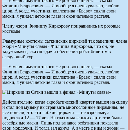
— У меня лимузин такого же розового цвета, — сказал
Филипп Бедросович. — И вообще я очень уважаю, люблю
цирк. А когда участники коллектива «Браво» сняли свои
маски, я увидел детские глаза и окончательно растаял.
Члену жюри Филиппу Киркорову понравились их розовые
костюмы
Гламурные костюмы саткинских циркачей так зацепили члена
жюри «Минуты славы» Филиппа Киркорова, что он, не
задумываясь, сказал «да» и обеспечил ребят билетом в
следующий тур.
— У меня лимузин такого же розового цвета, — сказал
Филипп Бедросович. — И вообще я очень уважаю, люблю
цирк. А когда участники коллектива «Браво» сняли свои
маски, я увидел детские глаза и окончательно растаял.
Действительно, когда акробатический квартет вышел на сцену
и стал под музыку выстраивать многослойные пирамиды, не
все поняли, что эти гибкие циркачи — не взрослые, а
подростки 12 — 17 лет. На глазах маленьких артистов были
серебряные маски. Лишь под занавес ребятишки показали
свои мордочки. И тогда зал ахнул. А вместе с ним и жюри —