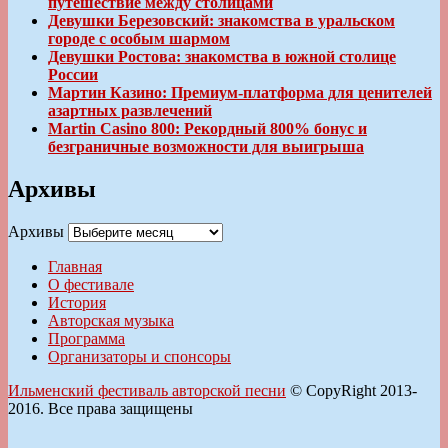
путешествие между столицами
Девушки Березовский: знакомства в уральском
городе с особым шармом
Девушки Ростова: знакомства в южной столице
России
Мартин Казино: Премиум-платформа для ценителей
азартных развлечений
Martin Casino 800: Рекордный 800% бонус и
безграничные возможности для выигрыша
Архивы
Архивы
Главная
О фестивале
История
Авторская музыка
Программа
Организаторы и спонсоры
Ильменский фестиваль авторской песни
© CopyRight 2013-
2016. Все права защищены