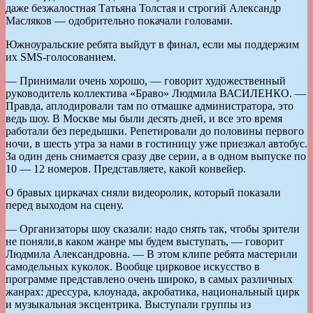
даже безжалостная Татьяна Толстая и строгий Александр
Масляков — одобрительно покачали головами.
Южноуральские ребята выйдут в финал, если мы поддержим
их SMS-голосованием.
— Принимали очень хорошо, — говорит художественный
руководитель коллектива «Браво» Людмила ВАСИЛЕНКО. —
Правда, аплодировали там по отмашке администратора, это
ведь шоу. В Москве мы были десять дней, и все это время
работали без передышки. Репетировали до половины первого
ночи, в шесть утра за нами в гостиницу уже приезжал автобус.
За один день снимается сразу две серии, а в одном выпуске по
10 — 12 номеров. Представляете, какой конвейер.
О бравых циркачах сняли видеоролик, который показали
перед выходом на сцену.
— Организаторы шоу сказали: надо снять так, чтобы зрители
не поняли,в каком жанре мы будем выступать, — говорит
Людмила Александровна. — В этом клипе ребята мастерили
самодельных куколок. Вообще цирковое искусство в
программе представлено очень широко, в самых различных
жанрах: дрессура, клоунада, акробатика, национальный цирк
и музыкальная эксцентрика. Выступали группы из