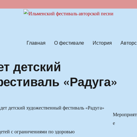
ской песни
Главная
О фестивале
История
Авторс
ет детский
естиваль «Радуга»
Мероприят
е
детей с ограничениями по здоровью