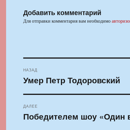
Добавить комментарий
Для отправки комментария вам необходимо
авторизо
Навигация
НАЗАД
по
Умер Петр Тодоровский
Предыдущая
запись:
записям
ДАЛЕЕ
Победителем шоу «Один в
Следующая
запись: