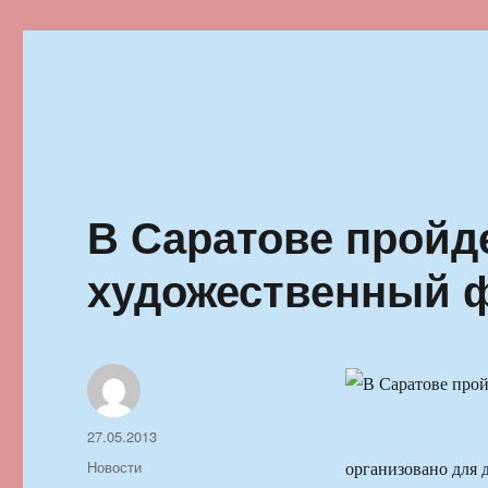
Ильменский фестиваль автор
В Саратове пройд
художественный ф
Автор
Опубликовано
27.05.2013
Рубрики
Новости
организовано для 