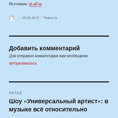
Источник:
ul.aif.ru
Автор
Опубликовано
Рубрики
25.06.2013
Новости
Добавить комментарий
Для отправки комментария вам необходимо
авторизоваться
.
Навигация
НАЗАД
по
Шоу «Универсальный артист»: в
Предыдущая
музыке всё относительно
запись:
записям