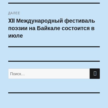
ДАЛЕЕ
XII Международный фестиваль
Следующая
поэзии на Байкале состоится в
запись:
июле
ПО
Искать: