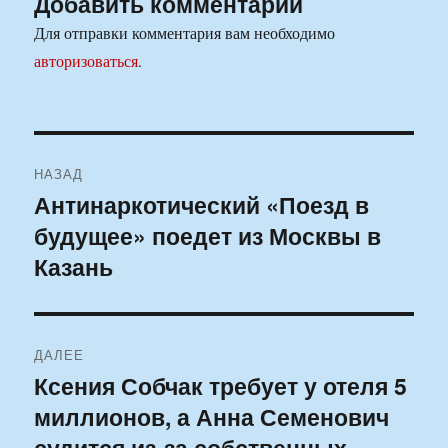
Добавить комментарий
Для отправки комментария вам необходимо
авторизоваться
.
Навигация
НАЗАД
по
Антинаркотический «Поезд в
Предыдущая
будущее» поедет из Москвы в
запись:
записям
Казань
ДАЛЕЕ
Ксения Собчак требует у отеля 5
Следующая
миллионов, а Анна Семенович
запись:
судится из-за собственных