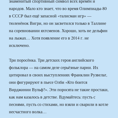
знаменитый спортивный символ всех времён и
народов. Мало кто знает, что во время Олимпиады-80
в СССР был ещё запасной «талисман игр» —
тюленёнок Вигри, но он засветился только в Таллине
на соревновании яхтсменов. Хорошо, хоть не дельфин
на лыжах… Хотя появление его в 2014 г. не
исключено.
Три поросёнка. Три детских героя английского
фольклора — на самом деле серьёзные парни. Их
цитировал в своих выступлениях Франклин Рузвельт,
они фигурируют в пьесе Олби «Кто боится
Вирджинии Вульф?». Эти поросята не такие простаки,
как нам казалось в детстве. Вдумайтесь: пусть с
песнями, пусть со стихами, но взяли и сварили в котле
несчастного волка…