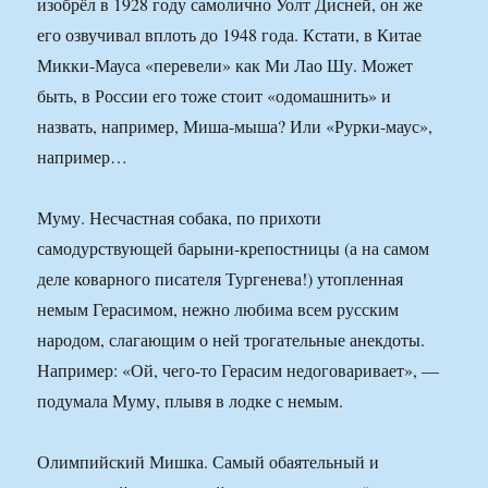
изобрёл в 1928 году самолично Уолт Дисней, он же
его озвучивал вплоть до 1948 года. Кстати, в Китае
Микки-Мауса «перевели» как Ми Лао Шу. Может
быть, в России его тоже стоит «одомашнить» и
назвать, например, Миша-мыша? Или «Рурки-маус»,
например…
Муму. Несчастная собака, по прихоти
самодурствующей барыни-крепостницы (а на самом
деле коварного писателя Тургенева!) утопленная
немым Герасимом, нежно любима всем русским
народом, слагающим о ней трогательные анекдоты.
Например: «Ой, чего-то Герасим недоговаривает», —
подумала Муму, плывя в лодке с немым.
Олимпийский Мишка. Самый обаятельный и