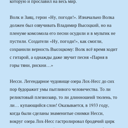
которую и прославил на весь мир.
Волк и Заяц, герои «Ну, погоди!». Изначально Волка
должен был озвучивать Владимир Высоцкий, но на
пленуме комсомола его песни осудили и в мультик не
пустили. Создатели «Ну, погоди!», как смогли,
сохранили верность Высоцкому: Волк всё время ходит
с гитарой, а однажды даже звучит песня «Парня в
горы тяни, рискни…»
Несси. Легендарное чудовище озера Лох-Несс до сих
пор будоражит умы пытливого человечества. То ли
реликтовый плезиозавр, то ли длинношеий тюлень, то
ли… купающийся слон! Оказывается, в 1933 году,
когда были сделаны знаменитые снимки Несси,
вокруг озера Лох-Несс гастролировал бродячий цирк