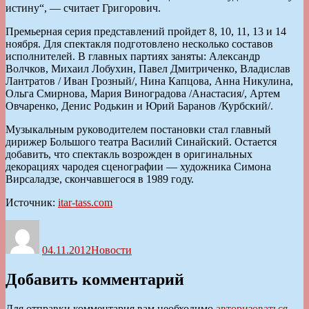
истину“, — считает Григорович.
Премьерная серия представлений пройдет 8, 10, 11, 13 и 14
ноября. Для спектакля подготовлено несколько составов
исполнителей. В главных партиях заняты: Александр
Волчков, Михаил Лобухин, Павел Дмитриченко, Владислав
Лантратов / Иван Грозный/, Нина Капцова, Анна Никулина,
Ольга Смирнова, Мария Виноградова /Анастасия/, Артем
Овчаренко, Денис Родькин и Юрий Баранов /Курбский/.
Музыкальным руководителем постановки стал главный
дирижер Большого театра Василий Синайский. Остается
добавить, что спектакль возрожден в оригинальных
декорациях чародея сценографии — художника Симона
Вирсаладзе, скончавшегося в 1989 году.
Источник:
itar-tass.com
Автор
Опубликовано
Рубрики
04.11.2012
Новости
Добавить комментарий
Для отправки комментария вам необходимо
авторизоваться
.