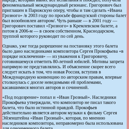
феноменальный международный резонанс. Григорович был
приглашен в Парижскую оперу, чтобы и там сделать «Ивана
Грозного» /в 2003 году по просьбе французской стороны балет
был возобновлен автором/. Чуть раньше — в 2001 году —
Григорович поставил «Грозного» в Кремлевском балете, а
потом в 2006-м — в своем собственном, Краснодарском,
труппой которого руководит по сей день.
Однако, уже тогда разрешение на постановку этого балета
было дано наследниками композитора Сергея Прокофьева «в
порядке исключения» — из уважения к Григоровичу,
готовившемуся отметить 80-летний юбилей. Мотивы запрета
напрямую не представлялись. И объяснение скорее всего
следует искать в том, что новая Россия, вступив в
Международную конвенцию по авторским правам, впервые
столкнулась с доселе неведомыми ей проблемами,
касавшимися многих авторов и сочинений.
«Под подозрение» попал и «Иван Грозный». Наследники
Прокофьева утверждали, что композитор не писал такого
балета, что было истинной правдой. Прокофьев
действительно является автором музыки к фильму Сергея
Эйзенштейна «Иван Грозный», которая, по мнению
наследников композитора, неправомерно была использована
для одноименного балета.