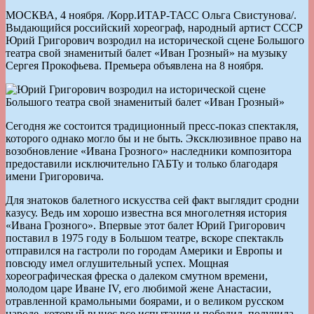
МОСКВА, 4 ноября. /Корр.ИТАР-ТАСС Ольга Свистунова/.
Выдающийся российский хореограф, народный артист СССР
Юрий Григорович возродил на исторической сцене Большого
театра свой знаменитый балет «Иван Грозный» на музыку
Сергея Прокофьева. Премьера объявлена на 8 ноября.
Сегодня же состоится традиционный пресс-показ спектакля,
которого однако могло бы и не быть. Эксклюзивное право на
возобновление «Ивана Грозного» наследники композитора
предоставили исключительно ГАБТу и только благодаря
имени Григоровича.
Для знатоков балетного искусства сей факт выглядит сродни
казусу. Ведь им хорошо известна вся многолетняя история
«Ивана Грозного». Впервые этот балет Юрий Григорович
поставил в 1975 году в Большом театре, вскоре спектакль
отправился на гастроли по городам Америки и Европы и
повсюду имел оглушительный успех. Мощная
хореографическая фреска о далеком смутном времени,
молодом царе Иване IV, его любимой жене Анастасии,
отравленной крамольными боярами, и о великом русском
народе, который вынес все испытания и победил, получила