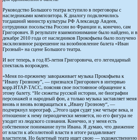
Руководство Большого театра вступило в переговоры с
наследниками композитора. К диалогу подключились
тогдашний министр культуры РФ Александр Авдеев,
сотрудники посольства России во Франции и, конечно, сам
Григорович. В результате взаимопонимание было найдено, и в
декабре 2010 года от наследников Прокофьева было получено
эксклюзивное разрешение на возобновление балета «Иван
Грозный» на сцене Большого театра.
И вот теперь, в год 85-летия Григоровича, его легендарный
спектакль возрожден.
«Меня по-прежнему завораживает музыка Прокофьева к
“Ивану Грозному”, — признался Григорович в интервью
корр.ИТАР-ТАСС, поясняя свое постоянное обращение к
этому балету. “Не сюжеты русской истории, не биографии
персонажей и народный фон, а только музыка заставляет меня
вновь и вновь возвращаться к „Ивану Грозному“, —
подчеркнул хореограф. „Этого царя судят уже четыре века, и
отношение к нему периодически меняется, но его фигура не
уходит из людского сознания. Конечно, и у меня есть
собственное понимание пути Ивана. Я думаю, что движение
от власти к абсолютной власти в итоге раздавливает
властителя. Но балетный театр ищет свою — художественную