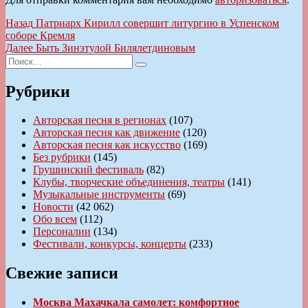
Навигация
Предыдущая
Назад
Патриарх Кирилл совершит литургию в Успенском
запись:
соборе Кремля
по
Следующая
Далее
Быть Зинэтулой Билялетдиновым
записям
Искать:
запись:
Поиск
Рубрики
Авторская песня в регионах
(107)
Авторская песня как движение
(120)
Авторская песня как искусство
(169)
Без рубрики
(145)
Грушинский фестиваль
(82)
Клубы, творческие объединения, театры
(141)
Музыкальные инструменты
(69)
Новости
(42 062)
Обо всем
(112)
Персоналии
(134)
Фестивали, конкурсы, концерты
(233)
Свежие записи
Москва Махачкала самолет: комфортное