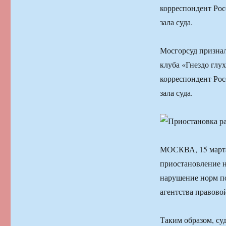
корреспондент Рос
зала суда.
Мосгорсуд признал
клуба «Гнездо глу
корреспондент Рос
зала суда.
МОСКВА, 15 марта
приостановление н
нарушение норм по
агентства правово
Таким образом, су