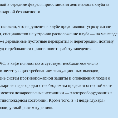
рый в середине февраля приостановил деятельность клуба за
ожарной безопасности.
аявляли, что нарушения в клубе представляют угрозу жизни
и, специалистов не устроило расположение клуба — на мансарде
кже деревянные пустотные перекрытия и перегородки, поэтому
суд с требованием приостановить работу заведения.
С, в кафе полностью отсутствует необходимое число
оответствующих требованиям эвакуационных выходов,
ень систем противопожарной защиты и оповещения людей о
жарные перегородки с необходимым пределом огнестойкости.
 имеются пожароопасные источники — электрооборудования в
ивопожарном состоянии. Кроме того, в «Гнезде глухаря»
тролируемый режим курения».