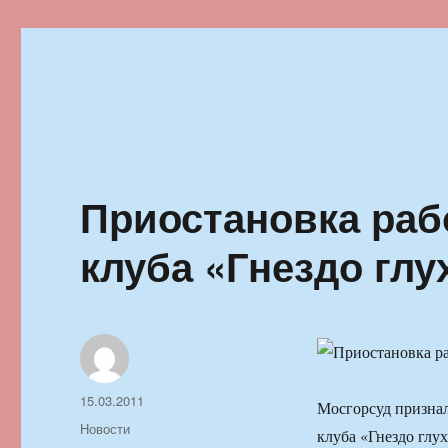
Ильменский фестиваль автор
Приостановка раб
клуба «Гнездо глу
Автор
Опубликовано
15.03.2011
Мосгорсуд признал
Рубрики
Новости
клуба «Гнездо глу