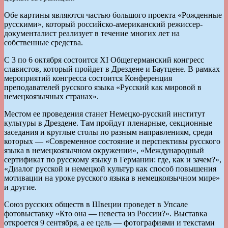
Обе картины являются частью большого проекта «Рожденные
русскими», который российско-американский режиссер-
документалист реализует в течение многих лет на
собственные средства.
С 3 по 6 октября состоится XI Общегерманский конгресс
славистов, который пройдет в Дрездене и Баутцене. В рамках
мероприятий конгресса состоится Конференция
преподавателей русского языка «Русский как мировой в
немецкоязычных странах».
Местом ее проведения станет Немецко-русский институт
культуры в Дрездене. Там пройдут пленарные, секционные
заседания и круглые столы по разным направлениям, среди
которых — «Современное состояние и перспективы русского
языка в немецкоязычном окружении», «Международный
сертификат по русскому языку в Германии: где, как и зачем?»,
«Диалог русской и немецкой культур как способ повышения
мотивации на уроке русского языка в немецкоязычном мире»
и другие.
Союз русских обществ в Швеции проведет в Упсале
фотовыставку «Кто она — невеста из России?». Выставка
откроется 9 сентября, а ее цель — фотографиями и текстами