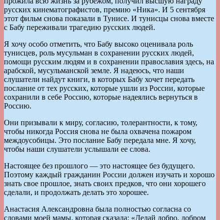
прожила всю жизнь за рубежом, получил высшую награду
русских кинематографистов, премию «Ника». И 5 сентября
этот фильм снова показали в Тунисе. И тунисцы снова вместе
с Бабу переживали трагедию русских людей.
Я хочу особо отметить, что Бабу высоко оценивала роль
тунисцев, роль мусульман в сохранении русских людей,
помощи русским людям и в сохранении православия здесь, на
арабской, мусульманской земле. Я надеюсь, что наши
слушатели найдут книги, в которых Бабу хочет передать
послание от тех русских, которые ушли из России, которые
сохранили в себе Россию, которые надеялись вернуться в
Россию.
Они призывали к миру, согласию, толерантности, к тому,
чтобы никогда Россия снова не была охвачена пожаром
междоусобицы. Это послание Бабу передала мне. Я хочу,
чтобы наши слушатели услышали ее слова.
Настоящее без прошлого — это настоящее без будущего.
Поэтому каждый гражданин России должен изучать и хорошо
знать свое прошлое, знать своих предков, что они хорошего
сделали, и продолжать делать это хорошее.
Анастасия Александровна была полностью согласна со
словами моей мамы, которая сказала: «Делай добро, добром