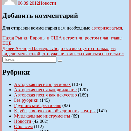
06.09.2012
Новости
Добавить комментарий
Для отправки комментария вам необходимо
авторизоваться
.
Навигация
Предыдущая
Назад
Рынки Европы и США встретили ростом план главы
запись:
ЕЦБ
по
Следующая
Далее
Аманда Палмер: «Люди осознают, что столько раз
записям
запись:
видели меня голой, что уже нет смысла пялиться на сиськи»
Искать:
Поиск
Рубрики
Авторская песня в регионах
(107)
Авторская песня как движение
(120)
Авторская песня как искусство
(169)
Без рубрики
(145)
Грушинский фестиваль
(82)
Клубы, творческие объединения, театры
(141)
Музыкальные инструменты
(69)
Новости
(42 062)
Обо всем
(112)