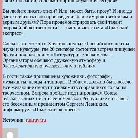
своих посланий, сообщает портал «Румыния сегодня».
Вы любите писать стихи? Или, может быть, прозу? И иногда
даете почитать свои произведения близким родственникам и
верным друзьям? Пора продемонстрировать свой талант
широкой общественности! — настаивает газета «Пражский
экспресс».
Сделать это можно в Хрустальном зале Российского центра
науки и культуры, где 20 сентября состоится встреча пишущей
братии под названием «Литературные знакомства».
Организаторы обещают дружескую атмосферу и
благожелательную русскоязычную публику.
В гости также приглашены художники, фотографы,
музыканты, певцы и танцоры. В общем, должно быть весело.
Все желающие смогут познакомить собравшихся со своим
творчеством. Встреча пройдет под патронажем Союза
русскоязычных писателей в Чешской Республике во главе с
его бессменным президентом Сергеем Левицким,
информирует «Пражский экспресс».
Источник:
rus.ruvr.ru
Автор
Опубликовано
Рубрики