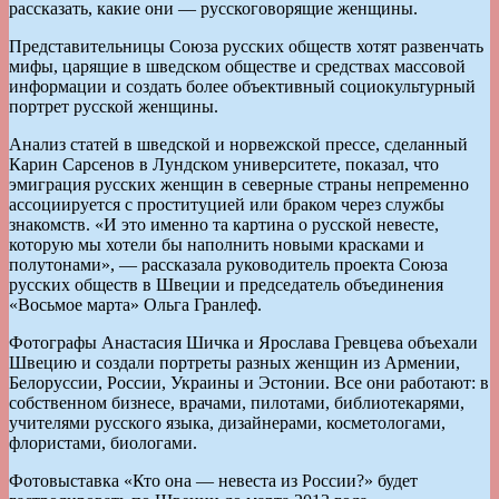
рассказать, какие они — русскоговорящие женщины.
Представительницы Союза русских обществ хотят развенчать
мифы, царящие в шведском обществе и средствах массовой
информации и создать более объективный социокультурный
портрет русской женщины.
Анализ статей в шведской и норвежской прессе, сделанный
Карин Сарсенов в Лундском университете, показал, что
эмиграция русских женщин в северные страны непременно
ассоциируется с проституцией или браком через службы
знакомств. «И это именно та картина о русской невесте,
которую мы хотели бы наполнить новыми красками и
полутонами», — рассказала руководитель проекта Союза
русских обществ в Швеции и председатель объединения
«Восьмое марта» Ольга Гранлеф.
Фотографы Анастасия Шичка и Ярослава Гревцева объехали
Швецию и создали портреты разных женщин из Армении,
Белоруссии, России, Украины и Эстонии. Все они работают: в
собственном бизнесе, врачами, пилотами, библиотекарями,
учителями русского языка, дизайнерами, косметологами,
флористами, биологами.
Фотовыставка «Кто она — невеста из России?» будет