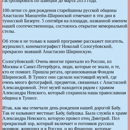
гастролировать по Швеции до марта 2013 года.
100-летие со дня рождения старейшины русской общины
Анастасии Манштейн-Ширинской отмечают в эти дни в
тунисской Бизерте. 5 сентября на площади, названной именем
нашей соотечественницы, состоялось открытие мемориальной
стелы.
Об этом и не только в нашей программе расскажет писатель,
журналист, кинематографист Николай Сологубовский,
прекрасно знавший Анастасию Ширинскую.
Сологубовский: Очень многие приехали из России, из
Москвы и Санкт-Петербурга, люди, которые ее знали, и те,
кто ее помнит. Пришла регата, организованная Фондом
Ширинской. В Тунисе они сделали настоящий музей, где
очень много фотографий, предметов, связанных с Анастасией
Александровной. Этот музей находится рядом с храмом
Александра Невского, который сохранила наша православная
община в Тунисе.
Итак, как мы отмечали день рождения нашей дорогой Бабу.
Так ее называют местные: Бабу, бабушка. Была служба в храме
Александра Невского, которую провел отец Дмитрий. Пел
прекрасный хор, который включает и потомков русских
моряков, живущих и в России, и во Франции, которые