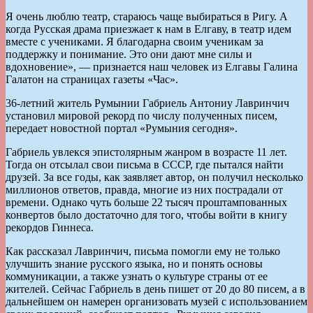
Я очень люблю театр, стараюсь чаще выбираться в Ригу. А
когда Русская драма приезжает к нам в Елгаву, в театр идем
вместе с учениками. Я благодарна своим ученикам за
поддержку и понимание. Это они дают мне силы и
вдохновение», — признается наш человек из Елгавы Галина
Галатон на страницах газеты «Час».
36-летний житель Румынии Габриель Антониу Лавринчич
установил мировой рекорд по числу полученных писем,
передает новостной портал «Румыния сегодня».
Габриель увлекся эпистолярным жанром в возрасте 11 лет.
Тогда он отсылал свои письма в СССР, где пытался найти
друзей. За все годы, как заявляет автор, он получил несколько
миллионов ответов, правда, многие из них пострадали от
времени. Однако чуть больше 22 тысяч проштампованных
конвертов было достаточно для того, чтобы войти в книгу
рекордов Гиннеса.
Как рассказал Лавринчич, письма помогли ему не только
улучшить знание русского языка, но и понять основы
коммуникации, а также узнать о культуре страны от ее
жителей. Сейчас Габриель в день пишет от 20 до 80 писем, а в
дальнейшем он намерен организовать музей с использованием