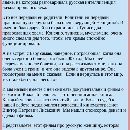
языке, на котором разговаривала русская интеллигенция
начала прошлого века.
Это все передали ей родители. Родители ей передали
православную веру, она была очень верующей женщиной. И
именно благодаря ей и сохранились в Тунисе два
православных храма. Конечно, тунисцы, мусульмане, очень
много сделали для того, чтобы эти храмы спокойно
функционировали.
А из встреч с Бабу самая, наверное, потрясающая, когда она
очень серьезно болела, это был 2007 год. Мы с ней
встречаемся после болезни, и она рассказывает мне, как она
была уже на грани, и что она видела в другом мире. Она
посмотрела на меня и сказала: «Если я вернулась в этот мир,
то, стало быть, для чего-то».
И мы начали вместе с ней снимать документальный фильм о
ее жизни. Каждый человек — это ненаписанная книга.
Каждый человек — это неснятый фильм. Волею судеб к
нашей работе подключился прекрасный кинематографист
Виктор Петрович Лисакович. Мы нашли спонсоров, деньги и
сделали фильм.
Представляете, этот фильм про русскую женщину, которая