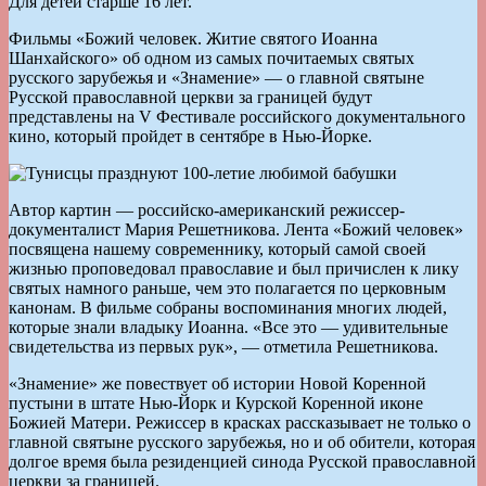
Для детей старше 16 лет.
Фильмы «Божий человек. Житие святого Иоанна
Шанхайского» об одном из самых почитаемых святых
русского зарубежья и «Знамение» — о главной святыне
Русской православной церкви за границей будут
представлены на V Фестивале российского документального
кино, который пройдет в сентябре в Нью-Йорке.
Автор картин — российско-американский режиссер-
документалист Мария Решетникова. Лента «Божий человек»
посвящена нашему современнику, который самой своей
жизнью проповедовал православие и был причислен к лику
святых намного раньше, чем это полагается по церковным
канонам. В фильме собраны воспоминания многих людей,
которые знали владыку Иоанна. «Все это — удивительные
свидетельства из первых рук», — отметила Решетникова.
«Знамение» же повествует об истории Новой Коренной
пустыни в штате Нью-Йорк и Курской Коренной иконе
Божией Матери. Режиссер в красках рассказывает не только о
главной святыне русского зарубежья, но и об обители, которая
долгое время была резиденцией синода Русской православной
церкви за границей.