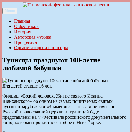
Перейти
к
Меню
Ильменский фестиваль авторской песни
содержимому
Главная
О фестивале
История
Авторская музыка
Программа
Организаторы и спонсоры
Тунисцы празднуют 100-летие
любимой бабушки
Для детей старше 16 лет.
Фильмы «Божий человек. Житие святого Иоанна
Шанхайского» об одном из самых почитаемых святых
русского зарубежья и «Знамение» — о главной святыне
Русской православной церкви за границей будут
представлены на V Фестивале российского документального
кино, который пройдет в сентябре в Нью-Йорке.