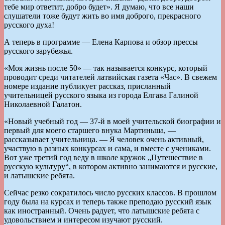
тебе мир ответит, добро будет». Я думаю, что все наши
слушатели тоже будут жить во имя доброго, прекрасного
русского духа!
А теперь в программе — Елена Карпова и обзор прессы
русского зарубежья.
«Моя жизнь после 50» — так называется конкурс, который
проводит среди читателей латвийская газета «Час». В свежем
номере издание публикует рассказ, присланный
учительницей русского языка из города Елгава Галиной
Николаевной Галатон.
«Новый учебный год — 37-й в моей учительской биографии и
первый для моего старшего внука Мартиньша, —
рассказывает учительница. — Я человек очень активный,
участвую в разных конкурсах и сама, и вместе с учениками.
Вот уже третий год веду в школе кружок „Путешествие в
русскую культуру“, в котором активно занимаются и русские,
и латышские ребята.
Сейчас резко сократилось число русских классов. В прошлом
году была на курсах и теперь также преподаю русский язык
как иностранный. Очень радует, что латышские ребята с
удовольствием и интересом изучают русский.