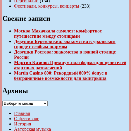
Персоналии
(134)
Фестивали, конкурсы, концерты
(233)
Свежие записи
Москва Махачкала самолет: комфортное
путешествие между столицами
Девушки Березовский: знакомства в уральском
городе с особым шармом
Девушки Ростова: знакомства в южной столице
России
Мартин Казино: Премиум-платформа для ценителей
азартных развлечений
Martin Casino 800: Рекордный 800% бонус и
безграничные возможности для выигрыша
Архивы
Архивы
Главная
О фестивале
История
Авторская музыка