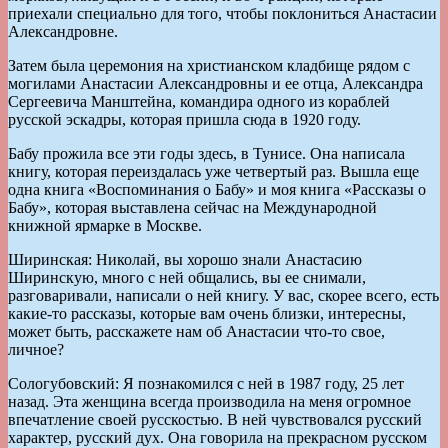
приехали специально для того, чтобы поклониться Анастасии
Александровне.
Затем была церемония на христианском кладбище рядом с
могилами Анастасии Александровны и ее отца, Александра
Сергеевича Манштейна, командира одного из кораблей
русской эскадры, которая пришла сюда в 1920 году.
Бабу прожила все эти годы здесь, в Тунисе. Она написала
книгу, которая переиздалась уже четвертый раз. Вышла еще
одна книга «Воспоминания о Бабу» и моя книга «Рассказы о
Бабу», которая выставлена сейчас на Международной
книжной ярмарке в Москве.
Ширинская: Николай, вы хорошо знали Анастасию
Ширинскую, много с ней общались, вы ее снимали,
разговаривали, написали о ней книгу. У вас, скорее всего, есть
какие-то рассказы, которые вам очень близки, интересны,
может быть, расскажете нам об Анастасии что-то свое,
личное?
Сологубовский: Я познакомился с ней в 1987 году, 25 лет
назад. Эта женщина всегда производила на меня огромное
впечатление своей русскостью. В ней чувствовался русский
характер, русский дух. Она говорила на прекрасном русском