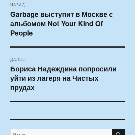
НАЗАД
по
Garbage выступит в Москве с
Предыдущая
альбомом Not Your Kind Of
запись:
записям
People
ДАЛЕЕ
Бориса Надеждина попросили
Следующая
уйти из лагеря на Чистых
запись:
прудах
ПО
Искать: