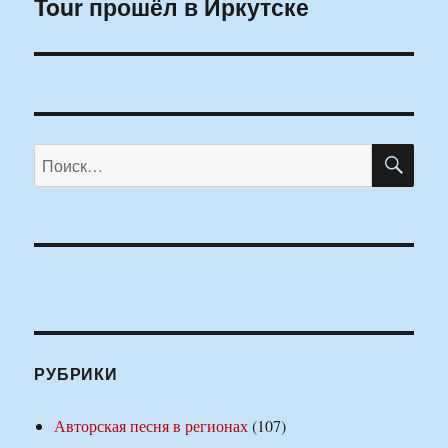
Tour прошёл в Иркутске
запись:
ПО
Искать:
РУБРИКИ
Авторская песня в регионах
(107)