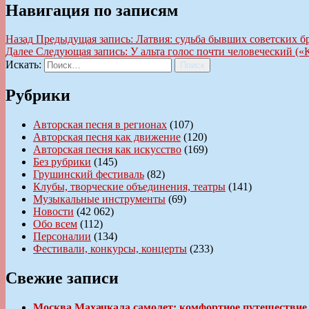
Навигация по записям
Назад
Предыдущая запись:
Латвия: судьба бывших советских б
Далее
Следующая запись:
У альта голос почти человеческий («
Искать:
Поиск
Рубрики
Авторская песня в регионах
(107)
Авторская песня как движение
(120)
Авторская песня как искусство
(169)
Без рубрики
(145)
Грушинский фестиваль
(82)
Клубы, творческие объединения, театры
(141)
Музыкальные инструменты
(69)
Новости
(42 062)
Обо всем
(112)
Персоналии
(134)
Фестивали, конкурсы, концерты
(233)
Свежие записи
Москва Махачкала самолет: комфортное путешествие