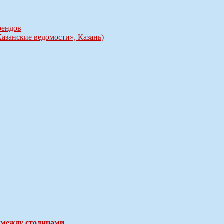
рендов
Казанские ведомости», Казань)
 между столицами