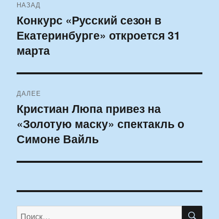
НАЗАД
по
Конкурс «Русский сезон в
Предыдущая
Екатеринбурге» откроется 31
запись:
записям
марта
ДАЛЕЕ
Кристиан Люпа привез на
Следующая
«Золотую маску» спектакль о
запись:
Симоне Вайль
ПО
Искать: