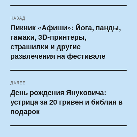
Навигация
НАЗАД
по
Пикник «Афиши»: Йога, панды,
Предыдущая
гамаки, 3D-принтеры,
запись:
записям
страшилки и другие
развлечения на фестивале
ДАЛЕЕ
День рождения Януковича:
Следующая
устрица за 20 гривен и библия в
запись:
подарок