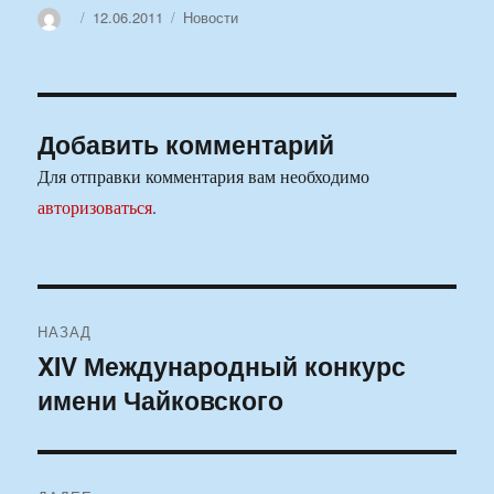
Автор
Опубликовано
Рубрики
12.06.2011
Новости
Добавить комментарий
Для отправки комментария вам необходимо
авторизоваться
.
Навигация
НАЗАД
по
XIV Международный конкурс
Предыдущая
имени Чайковского
запись:
записям