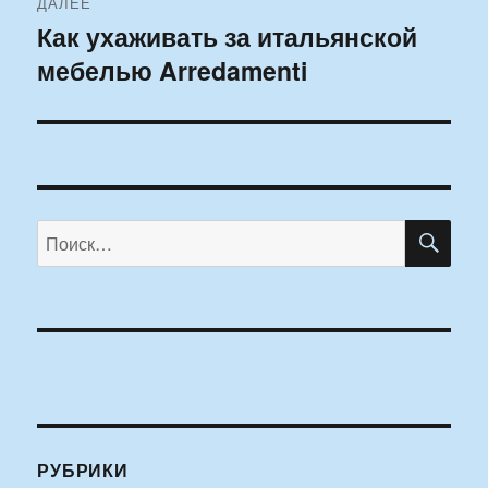
ДАЛЕЕ
Как ухаживать за итальянской
Следующая
мебелью Arredamenti
запись:
ПО
Искать:
РУБРИКИ