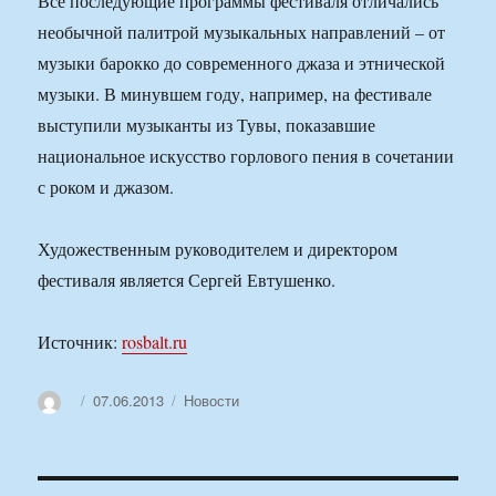
Все последующие программы фестиваля отличались
необычной палитрой музыкальных направлений – от
музыки барокко до современного джаза и этнической
музыки. В минувшем году, например, на фестивале
выступили музыканты из Тувы, показавшие
национальное искусство горлового пения в сочетании
с роком и джазом.
Художественным руководителем и директором
фестиваля является Сергей Евтушенко.
Источник:
rosbalt.ru
Автор
Опубликовано
Рубрики
07.06.2013
Новости