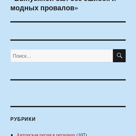
модных провалов»
ПО
Искать:
РУБРИКИ
Авторская песня в регионах
(107)