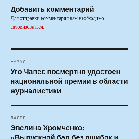
Добавить комментарий
Для отправки комментария вам необходимо
авторизоваться
.
Навигация
НАЗАД
по
Уго Чавес посмертно удостоен
Предыдущая
национальной премии в области
запись:
записям
журналистики
ДАЛЕЕ
Эвелина Хромченко:
Следующая
«Выпускной бал без ошибок и
запись: