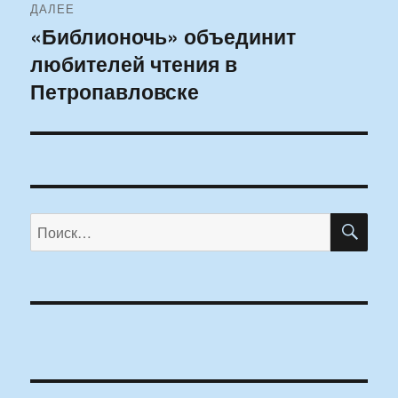
ДАЛЕЕ
«Библионочь» объединит
Следующая
любителей чтения в
запись:
Петропавловске
ПО
Искать: