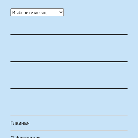
Архивы
Главная
О фестивале