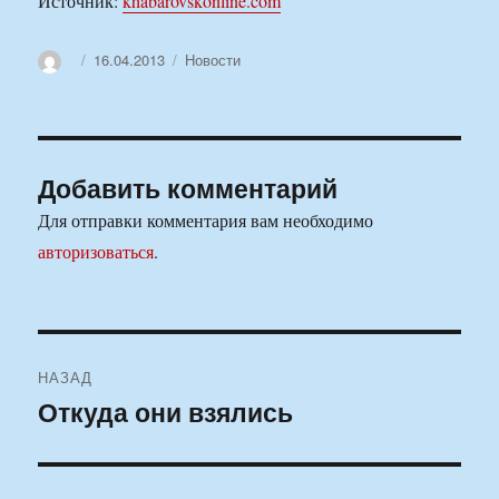
Источник:
khabarovskonline.com
Автор
Опубликовано
Рубрики
16.04.2013
Новости
Добавить комментарий
Для отправки комментария вам необходимо
авторизоваться
.
Навигация
НАЗАД
по
Откуда они взялись
Предыдущая
запись:
записям