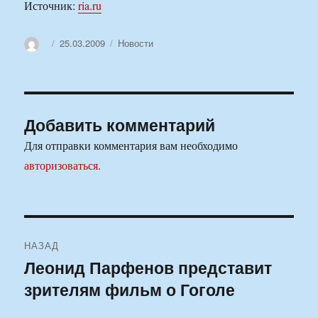
Источник:
ria.ru
Автор
Опубликовано
Рубрики
25.03.2009
Новости
Добавить комментарий
Для отправки комментария вам необходимо
авторизоваться
.
Навигация
НАЗАД
по
Леонид Парфенов представит
Предыдущая
зрителям фильм о Гоголе
запись:
записям