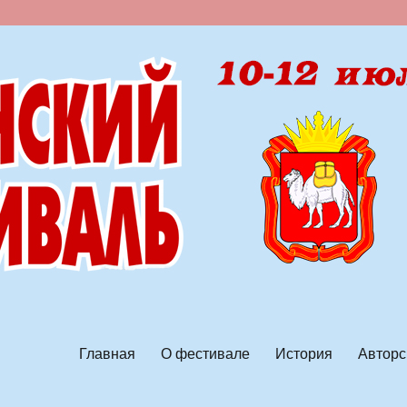
ской песни
Главная
О фестивале
История
Авторс