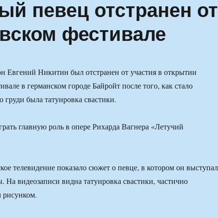
ый певец отстранен о
овском фестивале
н Евгений Никитин был отстранен от участия в открытии
ивале в германском городе Байройт после того, как стало
го груди была татуировка свастики.
рать главную роль в опере Рихарда Вагнера «Летучий
кое телевидение показало сюжет о певце, в котором он выступал
ы. На видеозаписи видна татуировка свастики, частично
 рисунком.