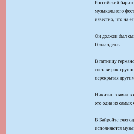
Российский барито
музыкального фест
известно, что на е
Он должен был сыг
Голландец».
В пятницу германс
составе рок-групп
перекрытая другим
Никитин заявил в с
это одна из самых
В Байройте ежегод
исполняются музы