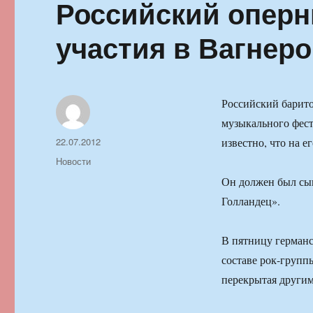
Российский оперн
участия в Вагнер
Российский барито
музыкального фест
Автор
Опубликовано
22.07.2012
известно, что на е
Рубрики
Новости
Он должен был сыг
Голландец».
В пятницу германс
составе рок-групп
перекрытая другим