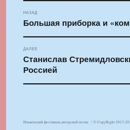
Навигация
НАЗАД
по
Большая приборка и «ком
Предыдущая
запись:
записям
ДАЛЕЕ
Станислав Стремидловски
Следующая
запись:
Россией
Ильменский фестиваль авторской песни
© CopyRight 2013-20