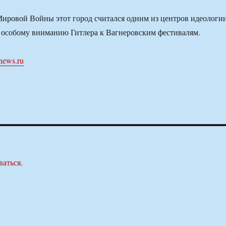
ировой Войны этот город считался одним из центров идеологи
 особому вниманию Гитлера к Вагнеровским фестивалям.
news.ru
ваться
.