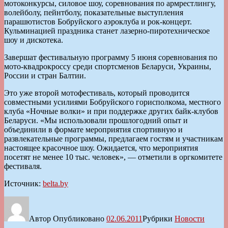
мотоконкурсы, силовое шоу, соревнования по армрестлингу,
волейболу, пейнтболу, показательные выступления
парашютистов Бобруйского аэроклуба и рок-концерт.
Кульминацией праздника станет лазерно-пиротехническое
шоу и дискотека.
Завершат фестивальную программу 5 июня соревнования по
мото-квадрокроссу среди спортсменов Беларуси, Украины,
России и стран Балтии.
Это уже второй мотофестиваль, который проводится
совместными усилиями Бобруйского горисполкома, местного
клуба «Ночные волки» и при поддержке других байк-клубов
Беларуси. «Мы использовали прошлогодний опыт и
объединили в формате мероприятия спортивную и
развлекательные программы, предлагаем гостям и участникам
настоящее красочное шоу. Ожидается, что мероприятия
посетят не менее 10 тыс. человек», — отметили в оргкомитете
фестиваля.
Источник:
belta.by
Автор
Опубликовано
02.06.2011
Рубрики
Новости