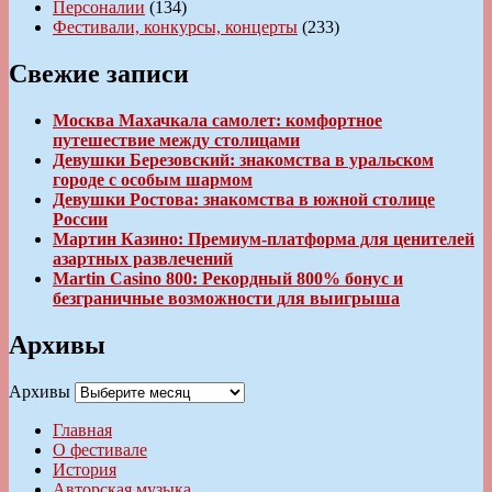
Персоналии
(134)
Фестивали, конкурсы, концерты
(233)
Свежие записи
Москва Махачкала самолет: комфортное
путешествие между столицами
Девушки Березовский: знакомства в уральском
городе с особым шармом
Девушки Ростова: знакомства в южной столице
России
Мартин Казино: Премиум-платформа для ценителей
азартных развлечений
Martin Casino 800: Рекордный 800% бонус и
безграничные возможности для выигрыша
Архивы
Архивы
Главная
О фестивале
История
Авторская музыка