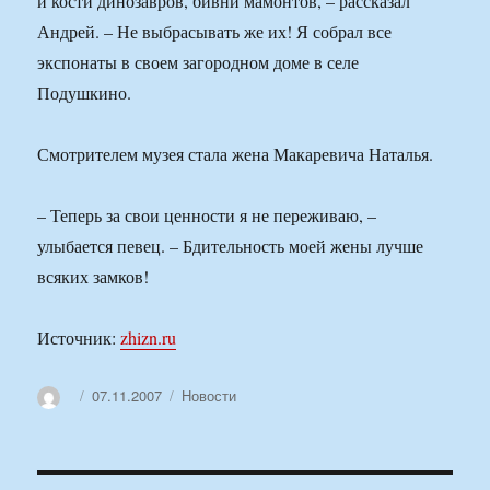
и кости динозавров, бивни мамонтов, – рассказал
Андрей. – Не выбрасывать же их! Я собрал все
экспонаты в своем загородном доме в селе
Подушкино.
Смотрителем музея стала жена Макаревича Наталья.
– Теперь за свои ценности я не переживаю, –
улыбается певец. – Бдительность моей жены лучше
всяких замков!
Источник:
zhizn.ru
Автор
Опубликовано
Рубрики
07.11.2007
Новости