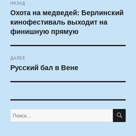
НАЗАД
по
Охота на медведей: Берлинский
Предыдущая
кинофестиваль выходит на
запись:
записям
финишную прямую
ДАЛЕЕ
Русский бал в Вене
Следующая
запись:
ПО
Искать: