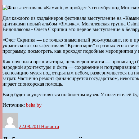
Для каждого из хэдлайнеров фестиваля выступление на «Камян
критиками новый альбом «Зімачка». Могилевская группа Osimi
Видоплясова» Олега Скрипки это первое выступление в Белар
«Олег Скрипка — не только знаменитый рок-музыкант, но и про
украинского фолк-фестиваля “Краіна мрій” и разных его отве
программу, посмотреть, как проходят подобные мероприятия у 
Как пояснили организаторы, цель мероприятия — пропаганда бе
народной архитектуры и быта — сохранение и популяризация п
экспозицию музея под открытым небом, развернувшегося на пл
затрат. Частично ремонт финансируется государством, некотор
играет спонсорская помощь.
Вход будет осуществляться по билетам музея. У посетителей бу
Источник:
belta.by
Автор
Опубликовано
Рубрики
22.08.2011
Новости