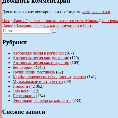
Добавить комментарий
Для отправки комментария вам необходимо
авторизоваться
.
Навигация
Предыдущая
Назад
Гарик Сукачев вновь попытается стать Миком Джаггеро
запись:
Следующая
Далее
«Завершил карьеру, когда впечатали в борт»
по
Искать:
запись:
Поиск
записям
Рубрики
Авторская песня в регионах
(107)
Авторская песня как движение
(120)
Авторская песня как искусство
(169)
Без рубрики
(145)
Грушинский фестиваль
(82)
Клубы, творческие объединения, театры
(141)
Музыкальные инструменты
(69)
Новости
(42 062)
Обо всем
(112)
Персоналии
(134)
Фестивали, конкурсы, концерты
(233)
Свежие записи