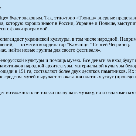
іце» будет знаковым. Так, этно-трио «Троица» впервые предста
ra, которую хорошо знают в России, Украине и Польше, выступит
уси с фолк-программой.
пагандист украинской культуры, в том числе народной. Наприме
твлений, — отметил координатор “Камяніцы” Сергей Чегринец. 
нас, найти новые группы для своего фестиваля».
лорусской культуры и помощь музею. Все деньги за вход будут 
амятников народной архитектуры, материальной культуры белору
ощади в 151 га, составляют более двух десятков памятников. И
ые средства музей выручает от оказания платных услуг (проведе
дет возможность не только послушать музыку, но и ознакомиться 