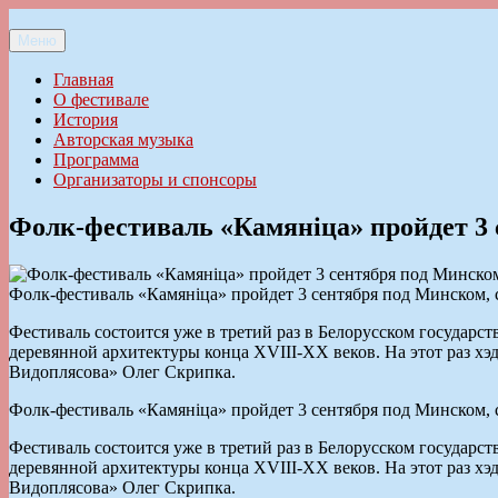
Перейти
к
Меню
Ильменский фестиваль авторской песни
содержимому
Главная
О фестивале
История
Авторская музыка
Программа
Организаторы и спонсоры
Фолк-фестиваль «Камянiца» пройдет 3
Фолк-фестиваль «Камянiца» пройдет 3 сентября под Минском,
Фестиваль состоится уже в третий раз в Белорусском государс
деревянной архитектуры конца XVIII-XX веков. На этот раз хэ
Видоплясова» Олег Скрипка.
Фолк-фестиваль «Камянiца» пройдет 3 сентября под Минском,
Фестиваль состоится уже в третий раз в Белорусском государс
деревянной архитектуры конца XVIII-XX веков. На этот раз хэ
Видоплясова» Олег Скрипка.