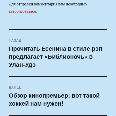
Для отправки комментария вам необходимо
авторизоваться
.
Навигация
НАЗАД
по
Прочитать Есенина в стиле рэп
Предыдущая
предлагает «Библионочь» в
запись:
записям
Улан-Удэ
ДАЛЕЕ
Обзор кинопремьер: вот такой
Следующая
хоккей нам нужен!
запись: