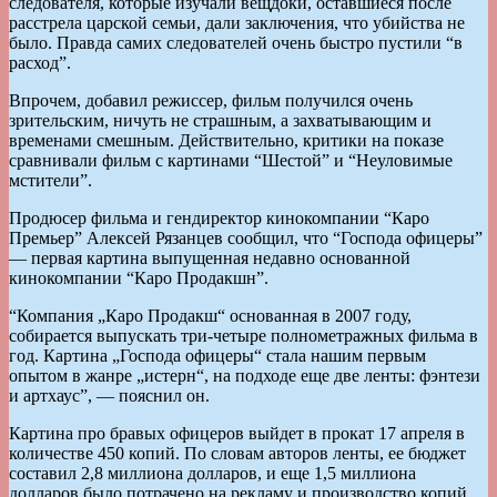
следователя, которые изучали вещдоки, оставшиеся после
расстрела царской семьи, дали заключения, что убийства не
было. Правда самих следователей очень быстро пустили “в
расход”.
Впрочем, добавил режиссер, фильм получился очень
зрительским, ничуть не страшным, а захватывающим и
временами смешным. Действительно, критики на показе
сравнивали фильм с картинами “Шестой” и “Неуловимые
мстители”.
Продюсер фильма и гендиректор кинокомпании “Каро
Премьер” Алексей Рязанцев сообщил, что “Господа офицеры”
— первая картина выпущенная недавно основанной
кинокомпании “Каро Продакшн”.
“Компания „Каро Продакш“ основанная в 2007 году,
собирается выпускать три-четыре полнометражных фильма в
год. Картина „Господа офицеры“ стала нашим первым
опытом в жанре „истерн“, на подходе еще две ленты: фэнтези
и артхаус”, — пояснил он.
Картина про бравых офицеров выйдет в прокат 17 апреля в
количестве 450 копий. По словам авторов ленты, ее бюджет
составил 2,8 миллиона долларов, и еще 1,5 миллиона
долларов было потрачено на рекламу и производство копий.