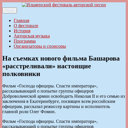
Перейти
к
Меню
Ильменский фестиваль авторской песни
содержимому
Главная
О фестивале
История
Авторская музыка
Программа
Организаторы и спонсоры
На съемках нового фильма Башарова
«расстреливали» настоящие
полковники
Фильм «Господа офицеры. Спасти императора»,
рассказывающий о попытке группы офицеров
Добровольческой армии освободить Николая II и его семью из
заключения в Екатеринбурге, посвящен всем российским
офицерам, рассказал режиссер картины и исполнитель
главной роли Олег Фомин.
Фильм «Господа офицеры. Спасти императора»,
рассказывающий о попытке группы офицеров