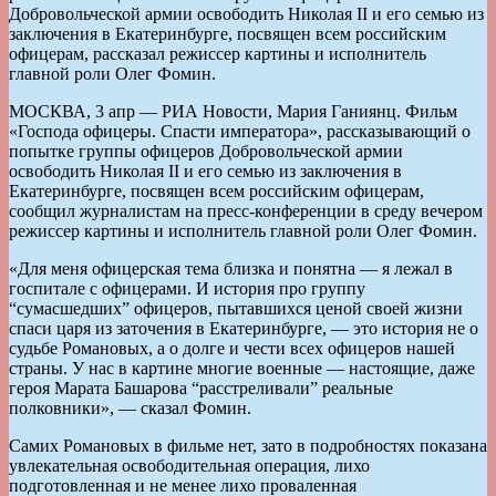
Добровольческой армии освободить Николая II и его семью из
заключения в Екатеринбурге, посвящен всем российским
офицерам, рассказал режиссер картины и исполнитель
главной роли Олег Фомин.
МОСКВА, 3 апр — РИА Новости, Мария Ганиянц. Фильм
«Господа офицеры. Спасти императора», рассказывающий о
попытке группы офицеров Добровольческой армии
освободить Николая II и его семью из заключения в
Екатеринбурге, посвящен всем российским офицерам,
сообщил журналистам на пресс-конференции в среду вечером
режиссер картины и исполнитель главной роли Олег Фомин.
«Для меня офицерская тема близка и понятна — я лежал в
госпитале с офицерами. И история про группу
“сумасшедших” офицеров, пытавшихся ценой своей жизни
спаси царя из заточения в Екатеринбурге, — это история не о
судьбе Романовых, а о долге и чести всех офицеров нашей
страны. У нас в картине многие военные — настоящие, даже
героя Марата Башарова “расстреливали” реальные
полковники», — сказал Фомин.
Самих Романовых в фильме нет, зато в подробностях показана
увлекательная освободительная операция, лихо
подготовленная и не менее лихо проваленная