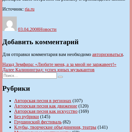
Источник:
ria.ru
Автор
Опубликовано
Рубрики
03.04.2008
Новости
Добавить комментарий
Для отправки комментария вам необходимо
авторизоваться
.
Навигация
Предыдущая
Назад
Земфира: «Любите меня, а за мной не заржавеет!»
запись:
Следующая
Далее
Калининград: успех юных музыкантов
по
Искать:
запись:
Поиск
записям
Рубрики
Авторская песня в регионах
(107)
Авторская песня как движение
(120)
Авторская песня как искусство
(169)
Без рубрики
(145)
Грушинский фестиваль
(82)
Клубы, творческие объединения, театры
(141)