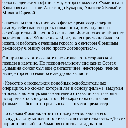
белогвардейскими офицерами, которых вместе с Фоминым и
Башаровым сыграли Александр Бухаров, Анатолий Белый и
Михаил Горевой.
Отвечая на вопрос, почему в фильме режиссер доверил
самому себе главную роль полковника, командующего
освободительной группой офицеров, Фомин сказал: «В ленте
задействовано 190 персонажей, и у меня просто не было сил
искать и работать с главным героем, а с актером Фоминым
режиссеру Фомину было просто договориться».
Он признался, что сознательно отошел от исторической
правды в картине. По первоначальному сценарию Сергея
Кузьмина сюжет был еще фантастичнее: некоторых членов
императорской семьи все же удалось спасти.
«Известно о нескольких подобных освободительных
операциях, но сюжет, который лег в основу фильма, выдуман
от начала до конца: мы сознательно отказались от помощи
исторических консультантов. Но характеры офицеров в
фильме — абсолютно реальны», — отметил режиссер.
По словам Фомина, отойти от документальности его
вынудила запутанная историческая действительность: «До сих
пор история гибели Романовых полна загадок: три