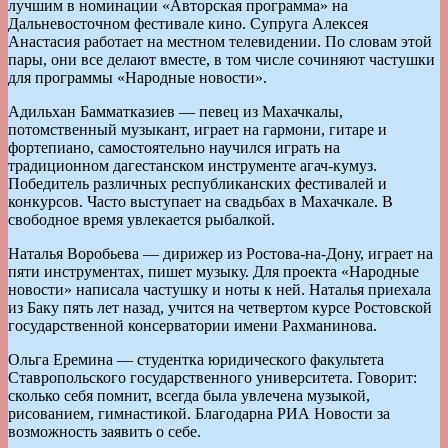
лучшим в номинации «Авторская программа» на
Дальневосточном фестивале кино. Супруга Алексея
Анастасия работает на местном телевидении. По словам этой
пары, они все делают вместе, в том числе сочиняют частушки
для программы «Народные новости».
Адильхан Бамматказиев — певец из Махачкалы,
потомственный музыкант, играет на гармони, гитаре и
фортепиано, самостоятельно научился играть на
традиционном дагестанском инструменте агач-кумуз.
Победитель различных республиканских фестивалей и
конкурсов. Часто выступает на свадьбах в Махачкале. В
свободное время увлекается рыбалкой.
Наталья Воробьева — дирижер из Ростова-на-Дону, играет на
пяти инструментах, пишет музыку. Для проекта «Народные
новости» написала частушку и ноты к ней. Наталья приехала
из Баку пять лет назад, учится на четвертом курсе Ростовской
государственной консерватории имени Рахманинова.
Ольга Еремина — студентка юридического факультета
Ставропольского государственного университета. Говорит:
сколько себя помнит, всегда была увлечена музыкой,
рисованием, гимнастикой. Благодарна РИА Новости за
возможность заявить о себе.