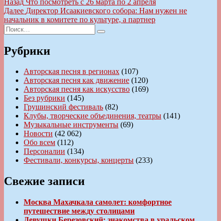
Навигация
Предыдущая
Назад
Что посмотреть с 26 марта по 2 апреля
запись:
Следующая
Далее
Директор Исаакиевского собора: Нам нужен не
по
запись:
начальник в комитете по культуре, а партнер
записям
Искать:
Поиск
Рубрики
Авторская песня в регионах
(107)
Авторская песня как движение
(120)
Авторская песня как искусство
(169)
Без рубрики
(145)
Грушинский фестиваль
(82)
Клубы, творческие объединения, театры
(141)
Музыкальные инструменты
(69)
Новости
(42 062)
Обо всем
(112)
Персоналии
(134)
Фестивали, конкурсы, концерты
(233)
Свежие записи
Москва Махачкала самолет: комфортное
путешествие между столицами
Девушки Березовский: знакомства в уральском