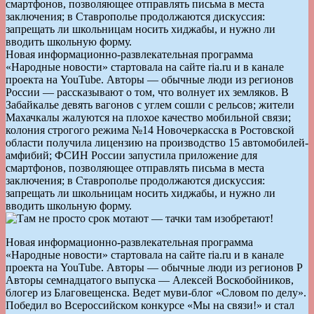
смартфонов, позволяющее отправлять письма в места
заключения; в Ставрополье продолжаются дискуссия:
запрещать ли школьницам носить хиджабы, и нужно ли
вводить школьную форму.
Новая информационно-развлекательная программа
«Народные новости» стартовала на сайте ria.ru и в канале
проекта на YouTube. Авторы — обычные люди из регионов
России — рассказывают о том, что волнует их земляков. В
Забайкалье девять вагонов с углем сошли с рельсов; жители
Махачкалы жалуются на плохое качество мобильной связи;
колония строгого режима №14 Новочеркасска в Ростовской
области получила лицензию на производство 15 автомобилей-
амфибий; ФСИН России запустила приложение для
смартфонов, позволяющее отправлять письма в места
заключения; в Ставрополье продолжаются дискуссия:
запрещать ли школьницам носить хиджабы, и нужно ли
вводить школьную форму.
Новая информационно-развлекательная программа
«Народные новости» стартовала на сайте ria.ru и в канале
проекта на YouTube. Авторы — обычные люди из регионов Р
Авторы семнадцатого выпуска — Алексей Воскобойников,
блогер из Благовещенска. Ведет муви-блог «Словом по делу».
Победил во Всероссийском конкурсе «Мы на связи!» и стал