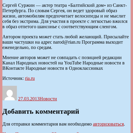
Сергей Суржин — актер театра «Балтийский дом» из Санкт-
Петербурга. По словам Сергея, он ведет здоровый образ
жизни, автомобилям предпочитает велосипеды и не мыслит
себя без экстрима. Для участия в проекте с легкостью вжился
в образ отпетого шансонье с соответствующим сленгом.
Автором проекта может стать любой желающий. Присылайте
ваши частушки на адрес narod@rian.ru Программа выходит
еженедельно, по средам.
Мнение авторов может не совпадать с позицией редакции
Канал Народных новостей на YouTube Народные новости в
ВКонтакте Народные новости в Одноклассниках
Источник:
ria.ru
Автор
Опубликовано
Рубрики
27.03.2013
Новости
Добавить комментарий
Для отправки комментария вам необходимо
авторизоваться
.