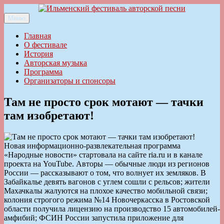
Перейти
к
Меню
Ильменский фестиваль авторской песни
содержимому
Главная
О фестивале
История
Авторская музыка
Программа
Организаторы и спонсоры
Там не просто срок мотают — тачки
там изобретают!
Новая информационно-развлекательная программа
«Народные новости» стартовала на сайте ria.ru и в канале
проекта на YouTube. Авторы — обычные люди из регионов
России — рассказывают о том, что волнует их земляков. В
Забайкалье девять вагонов с углем сошли с рельсов; жители
Махачкалы жалуются на плохое качество мобильной связи;
колония строгого режима №14 Новочеркасска в Ростовской
области получила лицензию на производство 15 автомобилей-
амфибий; ФСИН России запустила приложение для