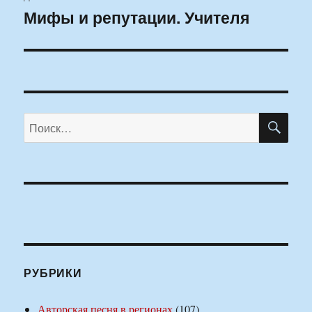
Мифы и репутации. Учителя
Следующая
запись:
ПО
Искать:
РУБРИКИ
Авторская песня в регионах
(107)