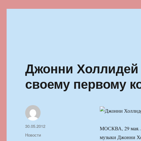
Ильменский фестиваль автор
Джонни Холлидей 
своему первому к
Автор
Опубликовано
30.05.2012
МОСКВА, 29 мая. 
Рубрики
Новости
музыки Джонни Хо