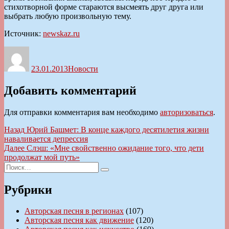
стихотворной форме стараются высмеять друг друга или
выбрать любую произвольную тему.
Источник:
newskaz.ru
Автор
Опубликовано
Рубрики
23.01.2013
Новости
Добавить комментарий
Для отправки комментария вам необходимо
авторизоваться
.
Навигация
Предыдущая
Назад
Юрий Башмет: В конце каждого десятилетия жизни
запись:
наваливается депрессия
по
Следующая
Далее
Слэш: «Мне свойственно ожидание того, что дети
записям
запись:
продолжат мой путь»
Искать:
Поиск
Рубрики
Авторская песня в регионах
(107)
Авторская песня как движение
(120)