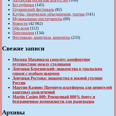
Авторская песня как искусство
(169)
Без рубрики
(145)
Грушинский фестиваль
(82)
Клубы, творческие объединения, театры
(141)
Музыкальные инструменты
(69)
Новости
(42 062)
Обо всем
(112)
Персоналии
(134)
Фестивали, конкурсы, концерты
(233)
Свежие записи
Москва Махачкала самолет: комфортное
путешествие между столицами
Девушки Березовский: знакомства в уральском
городе с особым шармом
Девушки Ростова: знакомства в южной столице
России
Мартин Казино: Премиум-платформа для ценителей
азартных развлечений
Martin Casino 800: Рекордный 800% бонус и
безграничные возможности для выигрыша
Архивы