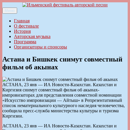
Перейти
к
Меню
Ильменский фестиваль авторской песни
содержимому
Главная
О фестивале
История
Авторская музыка
Программа
Организаторы и спонсоры
Астана и Бишкек снимут совместный
фильм об акынах
АСТАНА, 23 янв — ИА Новости-Казахстан. Казахстан и
Киргизия снимут совместный фильм об акынах-
импровизаторах для представления совместной номинации
«Искусство импровизации — Айтыш» в Репрезентативный
список нематериального культурного наследия человечества,
сообщила пресс-служба министерства культуры и туризма
Киргизии.
АСТАНА, 23 янв — ИА Новости-Казахстан. Казахстан и