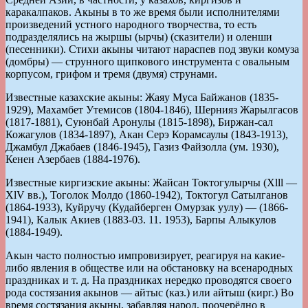
каракалпаков. Акыны в то же время были исполнителями
произведений устного народного творчества, то есть
подразделялись на жыршы (ырчы) (сказители) и оленши
(песенники). Стихи акыны читают нараспев под звуки комуза
(домбры) — струнного щипкового инструмента с овальным
корпусом, грифом и тремя (двумя) струнами.
Известные казахские акыны: Жаяу Муса Байжанов (1835-
1929), Махамбет Утемисов (1804-1846), Шернияз Жарылгасов
(1817-1881), Суюнбай Аронулы (1815-1898), Биржан-сал
Кожагулов (1834-1897), Акан Серэ Корамсаулы (1843-1913),
Джамбул Джабаев (1846-1945), Газиз Файзолла (ум. 1930),
Кенен Азербаев (1884-1976).
Известные киргизские акыны: Жайсан Токтогулырчы (Xlll —
XlV вв.), Тоголок Молдо (1860-1942), Токтогул Сатылганов
(1864-1933), Куйручу (Кудайберген Омурзак уулу) — (1866-
1941), Калык Акиев (1883-03. 11. 1953), Барпы Алыкулов
(1884-1949).
Акын часто полностью импровизирует, реагируя на какие-
либо явления в обществе или на обстановку на всенародных
праздниках и т. д. На праздниках нередко проводятся своего
рода состязания акынов — айтыс (каз.) или айтыш (кирг.) Во
время состязания акыны, забавляя народ, поочерёдно в