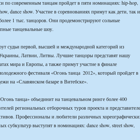
и по современным танцам пройдет в пяти номинациях: hip-hop,
t show, dance show. Участие в соревнованиях примут как дети, так и
более 1 тыс. танцоров. Они продемонстрируют сольные
упные танцевальные шоу.
ут судьи первой, высшей и международной категорий из
 Украины, Латвии, Литвы. Лучшие танцоры представят нашу
атах мира и Европы, а также примут участие в финале
лодежного фестиваля «Огонь танца ­ 2012», который пройдет в
ежи на «Славянском базаре в Витебске».
«Огонь танца» объединит на танцевальном ринге более 400
телей региональных отборочных туров проекта и представител
ктивов. Профессионалы и любители различных хореографически
х субкультур выступят в номинациях: dance show, street show,