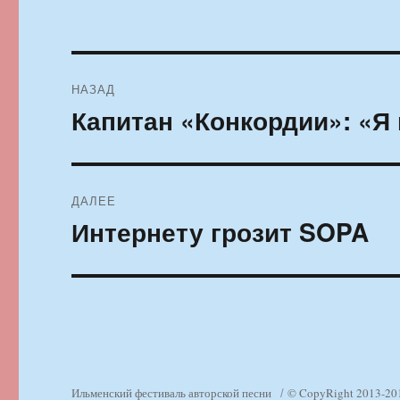
Навигация
НАЗАД
по
Капитан «Конкордии»: «Я 
Предыдущая
запись:
записям
ДАЛЕЕ
Интернету грозит SOPA
Следующая
запись:
Ильменский фестиваль авторской песни
© CopyRight 2013-20