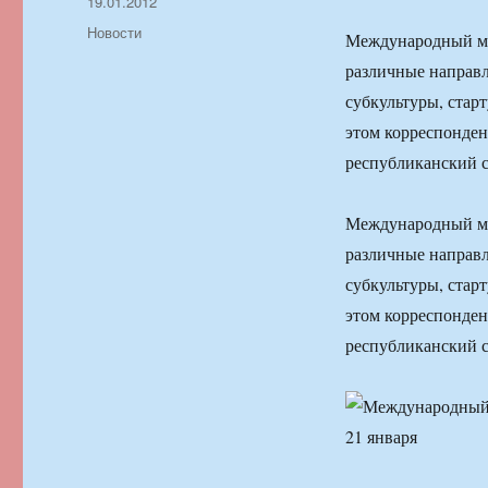
Автор
Опубликовано
19.01.2012
Рубрики
Новости
Международный мо
различные направ
субкультуры, стар
этом корреспонде
республиканский 
Международный мо
различные направ
субкультуры, стар
этом корреспонде
республиканский 