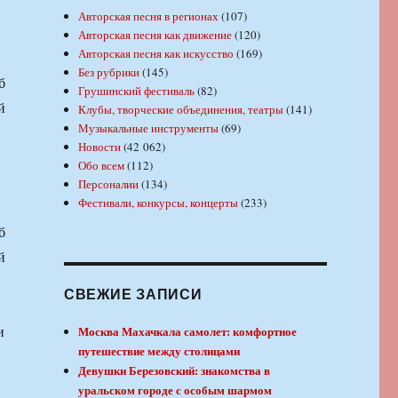
Авторская песня в регионах
(107)
Авторская песня как движение
(120)
Авторская песня как искусство
(169)
Без рубрики
(145)
б
Грушинский фестиваль
(82)
й
Клубы, творческие объединения, театры
(141)
Музыкальные инструменты
(69)
Новости
(42 062)
Обо всем
(112)
Персоналии
(134)
Фестивали, конкурсы, концерты
(233)
б
й
СВЕЖИЕ ЗАПИСИ
Москва Махачкала самолет: комфортное
путешествие между столицами
Девушки Березовский: знакомства в
уральском городе с особым шармом