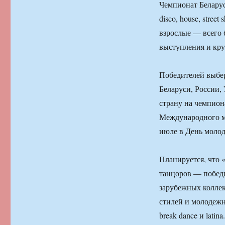
Чемпионат Беларус
disco, house, stree
взрослые — всего 
выступления и кр
Победителей выбер
Беларуси, России,
страну на чемпион
Международного мо
июле в День молод
Планируется, что 
танцоров — победи
зарубежных колле
стилей и молодежны
break dance и latina.