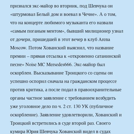
признался экс-майор во вторник, под Шевчука он
«штурмовал Белый дом и воевал в Чечне». А о том,
что на концерте любимого музыканта его назвали
«самым поганым ментом», бывший милиционер узнал
от дочери, пришедшей в этот вечер в клуб Arena
Moscow. Потом Хованский выяснил, что название
премии – прямая отсылка к «откровенно сатанинской
песне» Noise MC Mersedes666. Экс-майор был
оскорблен. Высказывание Троицкого со сцены он
успешно оспорил сначала на гражданском процессе
против критика, а после подал в правоохранительные
органы частное заявление с требованием возбудить
уже уголовное дело по ч. 2 ст. 130 УК (публичное
оскорбление). Заявление удовлетворили, Хованский и
Троицкий встретились в суде второй раз. Своего
кумира Юрия Шевчука Хованский видел в судах