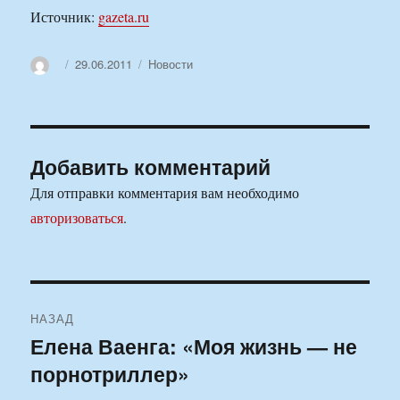
Источник:
gazeta.ru
Автор
Опубликовано
Рубрики
29.06.2011
Новости
Добавить комментарий
Для отправки комментария вам необходимо
авторизоваться
.
Навигация
НАЗАД
по
Елена Ваенга: «Моя жизнь — не
Предыдущая
порнотриллер»
запись:
записям