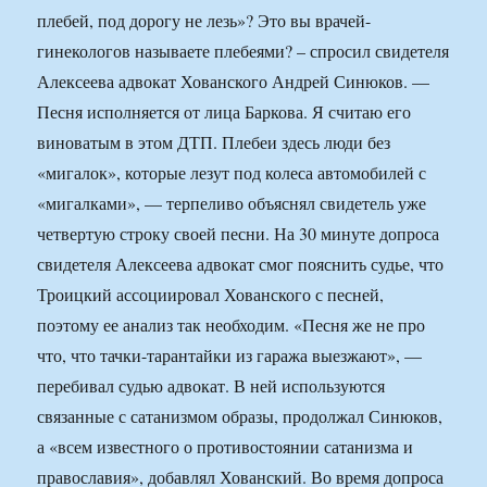
плебей, под дорогу не лезь»? Это вы врачей-
гинекологов называете плебеями? – спросил свидетеля
Алексеева адвокат Хованского Андрей Синюков. —
Песня исполняется от лица Баркова. Я считаю его
виноватым в этом ДТП. Плебеи здесь люди без
«мигалок», которые лезут под колеса автомобилей с
«мигалками», — терпеливо объяснял свидетель уже
четвертую строку своей песни. На 30 минуте допроса
свидетеля Алексеева адвокат смог пояснить судье, что
Троицкий ассоциировал Хованского с песней,
поэтому ее анализ так необходим. «Песня же не про
что, что тачки-тарантайки из гаража выезжают», —
перебивал судью адвокат. В ней используются
связанные с сатанизмом образы, продолжал Синюков,
а «всем известного о противостоянии сатанизма и
православия», добавлял Хованский. Во время допроса