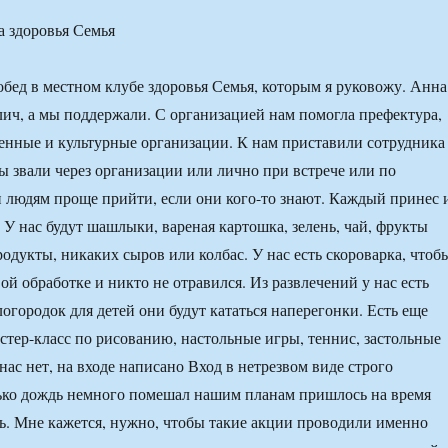
а здоровья Семья
бед в местном клубе здоровья Семья, которым я руковожу. Анна
лич, а мы поддержали. С организацией нам помогла префектура,
нные и культурные организации. К нам приставили сотрудника
 звали через организации или лично при встрече или по
и людям проще прийти, если они кого-то знают. Каждый принес 
 У нас будут шашлыки, вареная картошка, зелень, чай, фрукты
родукты, никаких сыров или колбас. У нас есть скороварка, чтоб
ой обработке и никто не отравился. Из развлечений у нас есть
огородок для детей они будут кататься наперегонки. Есть еще
астер-класс по рисованию, настольные игры, теннис, застольные
нас нет, на входе написано Вход в нетрезвом виде строго
ько дождь немного помешал нашим планам пришлось на время
рь. Мне кажется, нужно, чтобы такие акции проводили именно