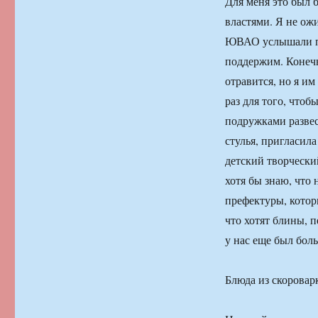
Для меня это был
властями. Я не ожи
ЮВАО услышали про
поддержим. Конечно
отравится, но я им
раз для того, что
подружками развес
стулья, пригласил
детский творческий
хотя бы знаю, что 
префектуры, которы
что хотят блины, п
у нас еще был бол
Блюда из скоровар