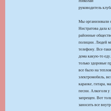
Николай
руководитель клуб
Мы организовали о
Нистратова дала к
районные обществе
полиции. Людей мы
телефону. Все-так
дома какую-то еду.
только здоровые п
все было на теплов
электромобиль, вел
караоке, гитара, м
песни. Алкоголя у 
запрещен. Вот тол
заносить все внут