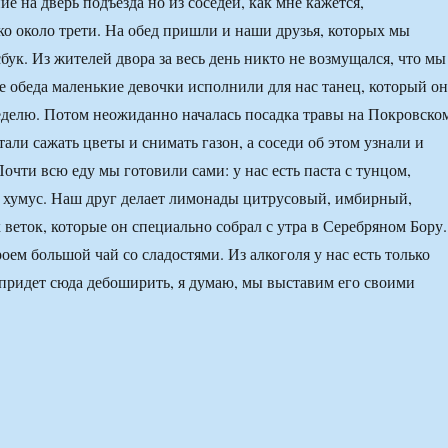
е на дверь подъезда но из соседей, как мне кажется,
ко около трети. На обед пришли и наши друзья, которых мы
бук. Из жителей двора за весь день никто не возмущался, что мы
ле обеда маленькие девочки исполнили для нас танец, который о
делю. Потом неожиданно началась посадка травы на Покровско
тали сажать цветы и снимать газон, а соседи об этом узнали и
Почти всю еду мы готовили сами: у нас есть паста с тунцом,
 хумус. Наш друг делает лимонады цитрусовый, имбирный,
 веток, которые он специально собрал с утра в Серебряном Бору.
оем большой чай со сладостями. Из алкоголя у нас есть только
о придет сюда дебоширить, я думаю, мы выставим его своими