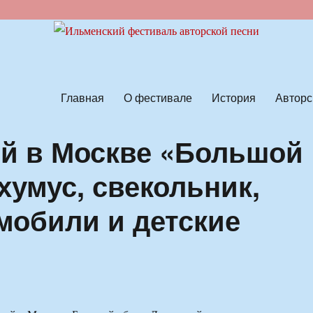
ской песни
Главная
О фестивале
История
Авторс
й в Москве «Большой
хумус, свекольник,
мобили и детские