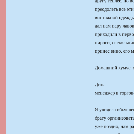
другу теплее, но 
преодолеть все эт
винтажной одежды
дал нам пару лавок
приходили в первой
пироги, свекольни
принес вино, его м
Домашний хумус, с
Дина
менеджер в торго
Я увидела объявле
брату организовать
уже поздно, нам р