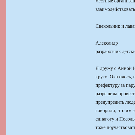
местные организац
взаимодействовать
Свекольник и лава
Александр
разработчик детск
Я дружу с Анной Ни
круто. Оказалось, 
префектуру за пар
разрешила провест
предупредить люде
говорили, что им э
синагогу и Посоль
тоже поучаствовать