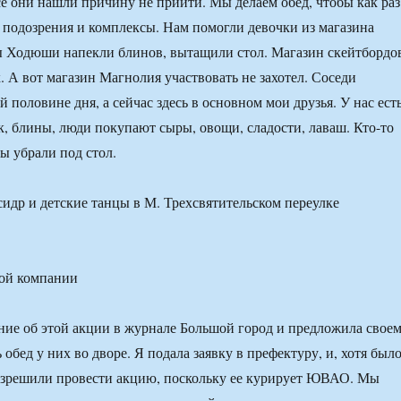
все они нашли причину не прийти. Мы делаем обед, чтобы как раз
и подозрения и комплексы. Нам помогли девочки из магазина
 Ходюши напекли блинов, вытащили стол. Магазин скейтбордо
. А вот магазин Магнолия участвовать не захотел. Соседи
 половине дня, а сейчас здесь в основном мои друзья. У нас ест
к, блины, люди покупают сыры, овощи, сладости, лаваш. Кто-то
ы убрали под стол.
идр и детские танцы в М. Трехсвятительском переулке
вой компании
ние об этой акции в журнале Большой город и предложила свое
 обед у них во дворе. Я подала заявку в префектуру, и, хотя был
азрешили провести акцию, поскольку ее курирует ЮВАО. Мы