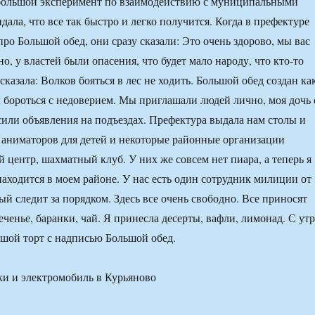
 большой эксперимент по взаимодействию с муниципальными
дала, что все так быстро и легко получится. Когда в префектуре
 Большой обед, они сразу сказали: Это очень здорово, мы вас
, у властей были опасения, что будет мало народу, что кто-то
 сказала: Волков бояться в лес не ходить. Большой обед создан ка
бы бороться с недоверием. Мы приглашали людей лично, моя дочь 
или объявления на подъездах. Префектура выдала нам столы и
а аниматоров для детей и некоторые районные организации
 центр, шахматный клуб. У них же совсем нет пиара, а теперь я
находится в моем районе. У нас есть один сотрудник милиции от
й следит за порядком. Здесь все очень свободно. Все приносят
еченье, баранки, чай. Я принесла десерты, вафли, лимонад. С утр
ьшой торт с надписью Большой обед.
ки и электромобиль в Курьяново