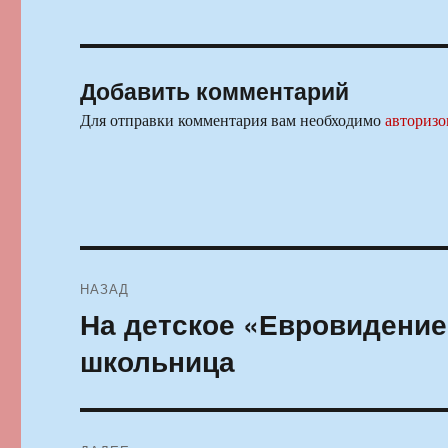
Добавить комментарий
Для отправки комментария вам необходимо
авторизо
Навигация
НАЗАД
по
На детское «Евровидение
Предыдущая
запись:
записям
школьница