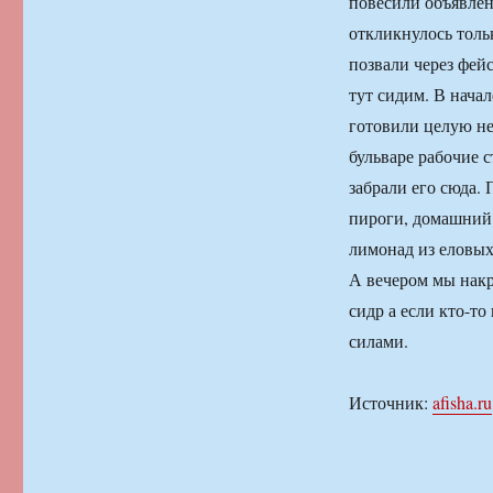
повесили объявлени
откликнулось толь
позвали через фейс
тут сидим. В нача
готовили целую не
бульваре рабочие с
забрали его сюда. 
пироги, домашний
лимонад из еловых
А вечером мы накр
сидр а если кто-т
силами.
Источник:
afisha.ru