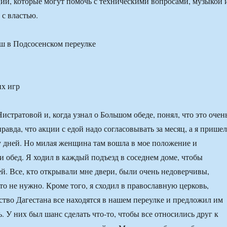
ии, которые могут помочь с техническими вопросами, музыкой 
 с властью.
ш в Подсосенском переулке
их игр
стратовой и, когда узнал о Большом обеде, понял, что это очен
правда, что акции с едой надо согласовывать за месяц, а я пришел
у дней. Но милая женщина там вошла в мое положение и
и обед. Я ходил в каждый подъезд в соседнем доме, чтобы
й. Все, кто открывали мне двери, были очень недоверчивы,
то не нужно. Кроме того, я сходил в православную церковь,
ство Дагестана все находятся в нашем переулке и предложил им
. У них был шанс сделать что-то, чтобы все относились друг к