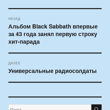
Навигация
НАЗАД
по
Альбом Black Sabbath впервые
Предыдущая
за 43 года занял первую строку
запись:
записям
хит-парада
ДАЛЕЕ
Универсальные радиосолдаты
Следующая
запись:
ПО
Искать: