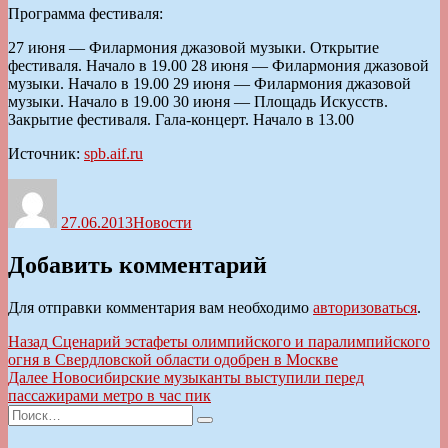
Программа фестиваля:
27 июня — Филармония джазовой музыки. Открытие
фестиваля. Начало в 19.00 28 июня — Филармония джазовой
музыки. Начало в 19.00 29 июня — Филармония джазовой
музыки. Начало в 19.00 30 июня — Площадь Искусств.
Закрытие фестиваля. Гала-концерт. Начало в 13.00
Источник:
spb.aif.ru
Автор
Опубликовано
Рубрики
27.06.2013
Новости
Добавить комментарий
Для отправки комментария вам необходимо
авторизоваться
.
Навигация
Предыдущая
Назад
Сценарий эстафеты олимпийского и паралимпийского
запись:
огня в Свердловской области одобрен в Москве
по
Следующая
Далее
Новосибирские музыканты выступили перед
записям
запись:
пассажирами метро в час пик
Искать:
Поиск