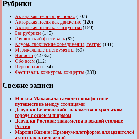
Рубрики
Авторская песня в регионах
(107)
Авторская песня как движение
(120)
Авторская песня как искусство
(169)
Без рубрики
(145)
Грушинский фестиваль
(82)
Клубы, творческие объединения, театры
(141)
Музыкальные инструменты
(69)
Новости
(42 062)
Обо всем
(112)
Персоналии
(134)
Фестивали, конкурсы, концерты
(233)
Свежие записи
Москва Махачкала самолет: комфортное
путешествие между столицами
Девушки Березовский: знакомства в уральском
городе с особым шармом
Девушки Ростова: знакомства в южной столице
России
Мартин Казино: Премиум-платформа для ценителей
азартных развлечений