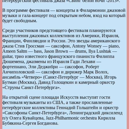
петербургский фестиваль джаза «Свинг белой ночи -2013».
В программе фестиваля — концерты в Филармонии джазовой
музыки и гала-концерт под открытым небом, вход на который
будет свободным.
Среди участников предстоящего фестиваля планируются
выступления джазовых коллективов из Америки, Израиля,
Франции, Финляндии и России. Это звезды американского
джаза Стив Гроссман — саксофон, Antony Wonsey — piano,
Ameen Saltm — bass, Jason Brown — drums, Ilya Lushtak —
guitar, трио известного французского пианиста Филиппа
Дюшемена, джазмены из Израиля Гади Лехави —
фортепиано, Эли Деджибри — саксофон, Роберт
Анчиполовский — саксофон и дирижер Марк Волох,
ансамбль «Четверо» (Санкт-Петербург — Москва), Игорь
Бутман (Москва), Давид Голощекин и камерный оркестр
«Струны Санкт-Петербурга».
На открытой сцене площади Искусств выступят гости
фестиваля музыканты из США, а также прославленные
петербургские коллективы Геннадий Гольштейн и оркестр
«Саксофоны Санкт-Петербурга», Ленинградский диксиленд
п/у Олега Кувайцева, Jazz-Philharmonic orchestra Кирилла
Бубякина-Сергея Богданова.