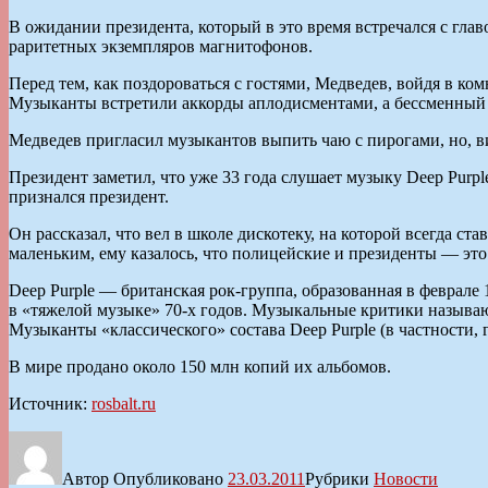
В ожидании президента, который в это время встречался с гла
раритетных экземпляров магнитофонов.
Перед тем, как поздороваться с гостями, Медведев, войдя в к
Музыканты встретили аккорды аплодисментами, а бессменный
Медведев пригласил музыкантов выпить чаю с пирогами, но, ви
Президент заметил, что уже 33 года слушает музыку Deep Purple.
признался президент.
Он рассказал, что вел в школе дискотеку, на которой всегда ст
маленьким, ему казалось, что полицейские и президенты — это
Deep Purple — британская рок-группа, образованная в феврале
в «тяжелой музыке» 70-х годов. Музыкальные критики называют
Музыканты «классического» состава Deep Purple (в частности
В мире продано около 150 млн копий их альбомов.
Источник:
rosbalt.ru
Автор
Опубликовано
23.03.2011
Рубрики
Новости