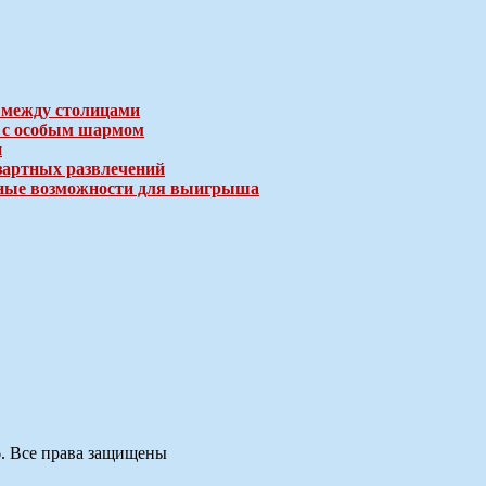
 между столицами
е с особым шармом
и
зартных развлечений
ичные возможности для выигрыша
6. Все права защищены