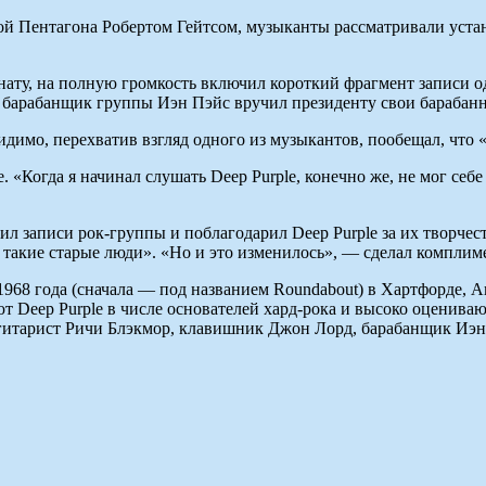
вой Пентагона Робертом Гейтсом, музыканты рассматривали уста
омнату, на полную громкость включил короткий фрагмент записи 
 барабанщик группы Иэн Пэйс вручил президенту свои барабан
димо, перехватив взгляд одного из музыкантов, пообещал, что «к
 «Когда я начинал слушать Deep Purple, конечно же, не мог себе 
авил записи рок-группы и поблагодарил Deep Purple за их творче
 такие старые люди». «Но и это изменилось», — сделал комплим
 1968 года (сначала — под названием Roundabout) в Хартфорде, 
 Deep Purple в числе основателей хард-рока и высоко оценивают
, гитарист Ричи Блэкмор, клавишник Джон Лорд, барабанщик Иэ