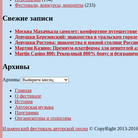
Фестивали, конкурсы, концерты
(233)
Свежие записи
Москва Махачкала самолет: комфортное путешествие
Девушки Березовский: знакомства в уральском город
Девушки Ростова: знакомства в южной столице Росси
Мартин Казино: Премиум-платформа для ценителей а
Martin Casino 800: Рекордный 800% бонус и безгран
Архивы
Архивы
Главная
О фестивале
История
Авторская музыка
Программа
Организаторы и спонсоры
Ильменский фестиваль авторской песни
© CopyRight 2013-201