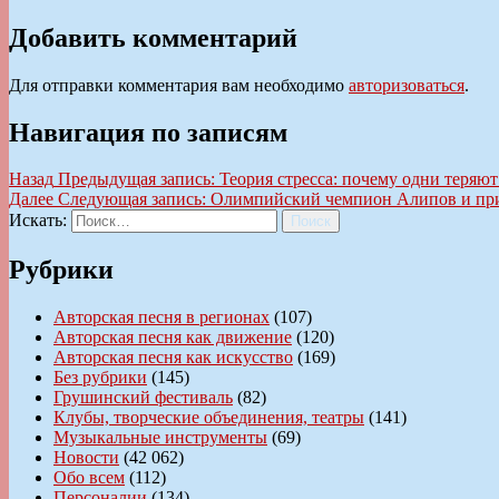
Добавить комментарий
Для отправки комментария вам необходимо
авторизоваться
.
Навигация по записям
Назад
Предыдущая запись:
Теория стресса: почему одни теряют
Далее
Следующая запись:
Олимпийский чемпион Алипов и приз
Искать:
Поиск
Рубрики
Авторская песня в регионах
(107)
Авторская песня как движение
(120)
Авторская песня как искусство
(169)
Без рубрики
(145)
Грушинский фестиваль
(82)
Клубы, творческие объединения, театры
(141)
Музыкальные инструменты
(69)
Новости
(42 062)
Обо всем
(112)
Персоналии
(134)