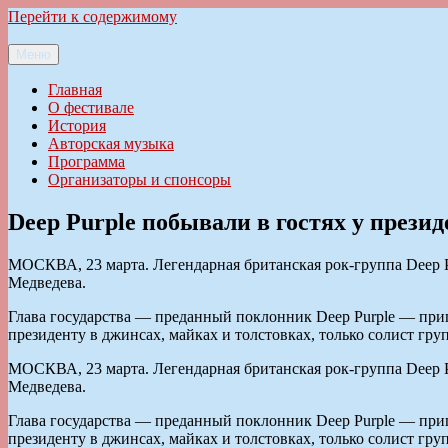
Перейти к содержимому
Меню
Ильменский фестиваль авторской песни
Главная
О фестивале
История
Авторская музыка
Программа
Организаторы и спонсоры
Deep Purple побывали в гостях у прези
МОСКВА, 23 марта. Легендарная британская рок-группа Deep Pu
Медведева.
Глава государства — преданный поклонник Deep Purple — приг
президенту в джинсах, майках и толстовках, только солист гр
МОСКВА, 23 марта. Легендарная британская рок-группа Deep Pu
Медведева.
Глава государства — преданный поклонник Deep Purple — приг
президенту в джинсах, майках и толстовках, только солист гр