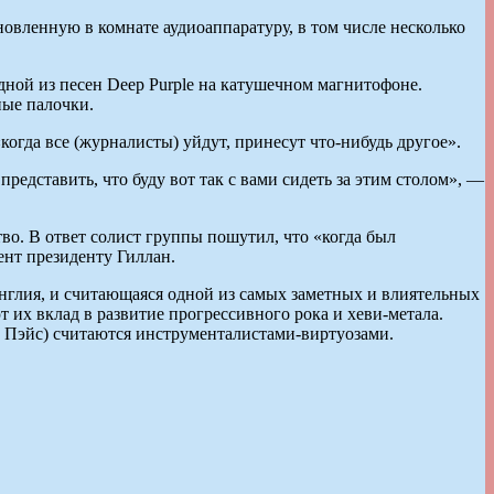
новленную в комнате аудиоаппаратуру, в том числе несколько
одной из песен Deep Purple на катушечном магнитофоне.
ные палочки.
огда все (журналисты) уйдут, принесут что-нибудь другое».
представить, что буду вот так с вами сидеть за этим столом», —
ство. В ответ солист группы пошутил, что «когда был
ент президенту Гиллан.
Англия, и считающаяся одной из самых заметных и влиятельных
 их вклад в развитие прогрессивного рока и хеви-метала.
н Пэйс) считаются инструменталистами-виртуозами.