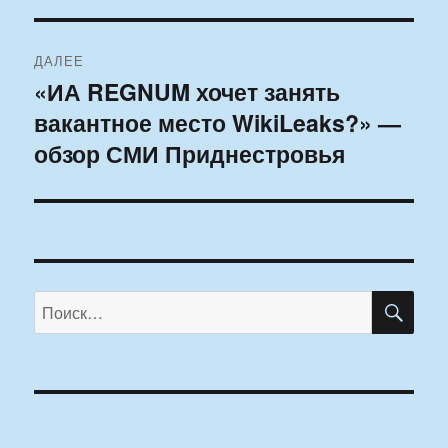
ДАЛЕЕ
«ИА REGNUM хочет занять
Следующая
вакантное место WikiLeaks?» —
запись:
обзор СМИ Приднестровья
ПО
Искать: