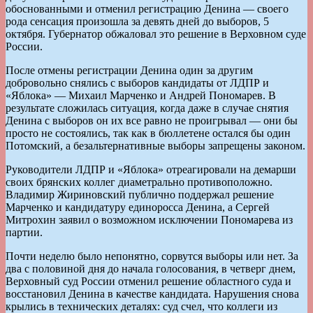
обоснованными и отменил регистрацию Денина — своего
рода сенсация произошла за девять дней до выборов, 5
октября. Губернатор обжаловал это решение в Верховном суде
России.
После отмены регистрации Денина один за другим
добровольно снялись с выборов кандидаты от ЛДПР и
«Яблока» — Михаил Марченко и Андрей Пономарев. В
результате сложилась ситуация, когда даже в случае снятия
Денина с выборов он их все равно не проигрывал — они бы
просто не состоялись, так как в бюллетене остался бы один
Потомский, а безальтернативные выборы запрещены законом.
Руководители ЛДПР и «Яблока» отреагировали на демарши
своих брянских коллег диаметрально противоположно.
Владимир Жириновский публично поддержал решение
Марченко и кандидатуру единоросса Денина, а Сергей
Митрохин заявил о возможном исключении Пономарева из
партии.
Почти неделю было непонятно, сорвутся выборы или нет. За
два с половиной дня до начала голосования, в четверг днем,
Верховный суд России отменил решение областного суда и
восстановил Денина в качестве кандидата. Нарушения снова
крылись в технических деталях: суд счел, что коллеги из