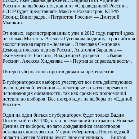
Шахов, тоже самовыдвиженец. Кандидата от «Единой
России» на выборах нет, как и от «Справедливой России».
ЛДПР будет представлять Максим Рохмистров, КПРФ —
Леонид Виноградов, «Патриотов России» — Дмитрий
Мышкин.
От новых, зарегистрированных уже в 2012 году, партий здесь
не только Митволь. Алексея Гусенкова выдвинула российская
экологическая партия «Зеленые», Вячеслава Смирнова —
Демократическая партия России, Анатолия Баранова —
«Коммунисты России», Владимира Сухарева — «Умная
Россия», Алексея Хиджняка — «Партия за справедливость».
Пятеро губернаторов против дюжины претендентов
В губернаторских выборах участвуют все пять действующих
руководителей регионов — некоторые в статусе временно
исполняющих обязанности, так как сроки их полномочий
истекли до выборов. Все пятеро идут на выборы от «Единой
России».
Один на один биться с губернатором будет только Вадим
Потомский из КПРФ, так и не сумевший отстранить Николая
Денина от выборов, но зато дождавшийся самоотводов
остальных конкурентов. У врио губернатора Новгородской
области Сергея Митина будут двое соперников — Виктор