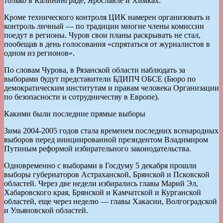
только в Калининграде, Ярославле и Химках.
Кроме технического контроля ЦИК намерен организовать и
контроль личный — по традиции многие члены комиссии
поедут в регионы. Чуров свои планы раскрывать не стал,
пообещав в день голосования «спрятаться от журналистов в
одном из регионов».
По словам Чурова, в Рязанской области наблюдать за
выборами будут представители БДИПЧ ОБСЕ (Бюро по
демократическим институтам и правам человека Организации
по безопасности и сотрудничеству в Европе).
Какими были последние прямые выборы
Зима 2004-2005 годов стала временем последних всенародных
выборов перед инициированной президентом Владимиром
Путиным реформой избирательного законодательства.
Одновременно с выборами в Госдуму 5 декабря прошли
выборы губернаторов Астраханской, Брянской и Псковской
областей. Через две недели избирались главы Марий Эл,
Хабаровского края, Брянской и Камчатской и Курганской
областей, еще через неделю — главы Хакасии, Волгоградской
и Ульяновской областей.