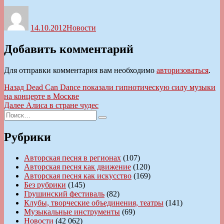
Автор
Опубликовано
Рубрики
14.10.2012
Новости
Добавить комментарий
Для отправки комментария вам необходимо
авторизоваться
.
Навигация
Предыдущая
Назад
Dead Can Dance показали гипнотическую силу музыки
запись:
на концерте в Москве
по
Следующая
Далее
Алиса в стране чудес
записям
Искать:
запись:
Поиск
Рубрики
Авторская песня в регионах
(107)
Авторская песня как движение
(120)
Авторская песня как искусство
(169)
Без рубрики
(145)
Грушинский фестиваль
(82)
Клубы, творческие объединения, театры
(141)
Музыкальные инструменты
(69)
Новости
(42 062)