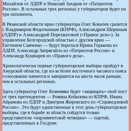
Михайлов от ЛДПР и Николай Захаров от «Патриотов
России». В остальных трех регионах у губернаторов будет по
три оппонента.
В Рязанской области врио губернатора Олег Ковалев сразится
с Владимиром Федоткиным (КПРФ), Александром Шериным
(ЛДПР) и Александрой Перехватовой («Правое дело»). За
управление Белгородской областью с другим врио —
Евгением Савченко — будут бороться Ирина Горькова из
ЛДПР, Александр Запрягайло из «Патриотов России» и
Александр Кушнарев из «Правого дела».
Хронологически первые губернаторские выборы пройдут в
Амурской области, где из-за более восточного часового пояса
голосование начнется и завершится на шесть часов раньше,
чем в остальных регионах.
Здесь губернатор Олег Кожемяко будет «защищать» свой пост
от трех претендентов — Романа Кобызова из КПРФ, Ивана
Абрамова из ЛДПР и Дмитрия Жировского из «Справедливой
России». Это будут единственные в этот день губернаторские
выборы, где в борьбе за область сойдутся только
представители «парламентской четверки» — партий,
представленных в Госдуме.