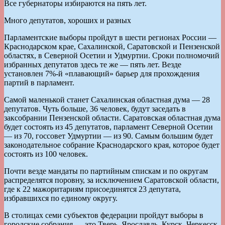
Все губернаторы избираются на пять лет.
Много депутатов, хороших и разных
Парламентские выборы пройдут в шести регионах России —
Краснодарском крае, Сахалинской, Саратовской и Пензенской
областях, в Северной Осетии и Удмуртии. Сроки полномочий
избранных депутатов здесь те же — пять лет. Везде
установлен 7%-й «плавающий» барьер для прохождения
партий в парламент.
Самой маленькой станет Сахалинская областная дума — 28
депутатов. Чуть больше, 36 человек, будут заседать в
заксобрании Пензенской области. Саратовская областная дума
будет состоять из 45 депутатов, парламент Северной Осетии
— из 70, госсовет Удмуртии — из 90. Самым большим будет
законодательное собрание Краснодарского края, которое будет
состоять из 100 человек.
Почти везде мандаты по партийным спискам и по округам
распределятся поровну, за исключением Саратовской области,
где к 22 мажоритариям присоединятся 23 депутата,
избравшихся по единому округу.
В столицах семи субъектов федерации пройдут выборы в
городские собрания — это Тверь, Ярославль, Курск, Черкесск,