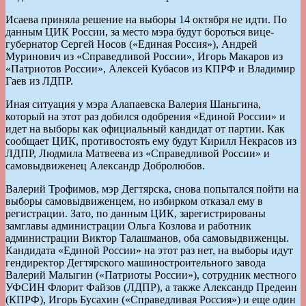
Исаева приняла решение на выборы 14 октября не идти. По
данным ЦИК России, за место мэра будут бороться вице-
губернатор Сергей Носов («Единая Россия»), Андрей
Муринович из «Справедливой России», Игорь Макаров из
«Патриотов России», Алексей Кубасов из КПРФ и Владимир
Гаев из ЛДПР.
Иная ситуация у мэра Алапаевска Валерия Шаньгина,
который на этот раз добился одобрения «Единой России» и
идет на выборы как официальный кандидат от партии. Как
сообщает ЦИК, противостоять ему будут Кирилл Некрасов из
ЛДПР, Людмила Матвеева из «Справедливой России» и
самовыдвиженец Александр Добролюбов.
Валерий Трофимов, мэр Дегтярска, снова попытался пойти на
выборы самовыдвиженцем, но избирком отказал ему в
регистрации. Зато, по данным ЦИК, зарегистрированы
замглавы администрации Ольга Козлова и работник
администрации Виктор Талашманов, оба самовыдвиженцы.
Кандидата «Единой России» на этот раз нет, на выборы идут
гендиректор Дегтярского машиностроительного завода
Валерий Малыгин («Патриоты России»), сотрудник местного
УФСИН Флорит Файзов (ЛДПР), а также Александр Предеин
(КПРФ), Игорь Бусахин («Справедливая Россия») и еще один