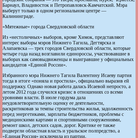
Барнаул, Владивосток и Петропавловск-Камчатский. Мэра
выберут только в одном региональном центре —
Калининграде.
«Мятежные» города Свердловской области
Из «нестоличных» выборов, кроме Химок, представляют
интерес выборы мэров Нижнего Тагила, Дегтярска и
Алапаевска — трех городов Свердловской области, которые
четыре года назад возглавили единороссы, участвовавшие в
выборах как самовыдвиженцы и выигравшие у официальных
кандидатов «Единой России».
Избранного мэра Нижнего Тагила Валентину Исаеву партия
тогда в итоге «поняла и простила», официально выразив ей
поддержку. Однако новая работа далась Исаевой непросто, а
летом 2012 года случился кризис в отношениях со всеми
уровнями власти. В июле гордума дала
неудовлетворительную оценку ее деятельности,
раскритиковав за темпы строительства жилья, задолженность
перед энергетиками, зарплаты бюджетников, проблемы с
медицинскими картами и спортивными сооружениями,
ремонт школ, детских садов, дорог. Критике ее также
подвергли областная власть и уральское полпредство, а
«Единая Россия» исключила из партии.