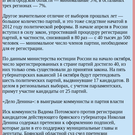
В Белгородской области — минимальные 5%, в остальных
трех регионах — 7%.
Другое значительное отличие от выборов прошлых лет —
большое количество партий, и это тоже следствие начатой в
2012 году политической реформы. В начале апреля в России
вступил в силу закон, упростивший процедуру регистрации
партий, в частности, снизивший в 80 раз — с 40 тысяч до 500
человек — минимальное число членов партии, необходимое
для ее регистрации.
По данным министерства юстиции России на начало октября,
число зарегистрированных в стране партий достигло 40, из
них только семь существовали до принятия закона. На пять
губернаторских вакансий 14 октября будут претендовать
шесть политических партий, выдвинувшие 17 кандидатов. В
целом в региональных выборах, с учетом парламентских,
примут участие кандидаты от 25 партий.
«Дело Денина»: в выигрыше коммунисты и партия власти
Иск коммуниста Вадима Потомского против регистрации
кандидатом действующего брянского губернатора Николая
Денина содержал претензии к оформлению подписей,
которые дали в его поддержку муниципальные главы и
депутаты. Брянский областной суд счел претензии