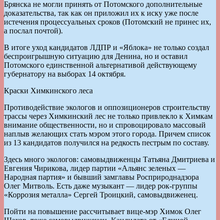
Брянска не могли принять от Потомского дополнительные
доказательства, так как он приложил их к иску уже после
истечения процессуальных сроков (Потомский не принес их,
а послал почтой).
В итоге уход кандидатов ЛДПР и «Яблока» не только создал
беспроигрышную ситуацию для Денина, но и оставил
Потомского единственной альтернативой действующему
губернатору на выборах 14 октября.
Краски Химкинского леса
Противодействие экологов и оппозиционеров строительству
трассы через Химкинский лес не только привлекло к Химкам
внимание общественности, но и спровоцировало массовый
наплыв желающих стать мэром этого города. Причем список
из 13 кандидатов получился на редкость пестрым по составу.
Здесь много экологов: самовыдвиженцы Татьяна Дмитриева и
Евгения Чирикова, лидер партии «Альянс зеленых —
Народная партия» и бывший замглавы Росприроднадзора
Олег Митволь. Есть даже музыкант — лидер рок-группы
«Коррозия металла» Сергей Троицкий, самовыдвиженец.
Пойти на повышение рассчитывает вице-мэр Химок Олег