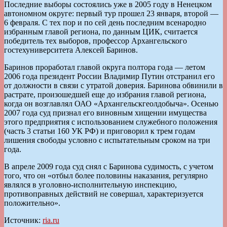
Последние выборы состоялись уже в 2005 году в Ненецком
автономном округе: первый тур прошел 23 января, второй —
6 февраля. С тех пор и по сей день последним всенародно
избранным главой региона, по данным ЦИК, считается
победитель тех выборов, профессор Архангельского
гостехуниверситета Алексей Баринов.
Баринов проработал главой округа полтора года — летом
2006 года президент России Владимир Путин отстранил его
от должности в связи с утратой доверия. Баринова обвинили в
растрате, произошедшей еще до избрания главой региона,
когда он возглавлял ОАО «Архангельскгеолдобыча». Осенью
2007 года суд признал его виновным хищении имущества
этого предприятия с использованием служебного положения
(часть 3 статьи 160 УК РФ) и приговорил к трем годам
лишения свободы условно с испытательным сроком на три
года.
В апреле 2009 года суд снял с Баринова судимость, с учетом
того, что он «отбыл более половины наказания, регулярно
являлся в уголовно-исполнительную инспекцию,
противоправных действий не совершал, характеризуется
положительно».
Источник:
ria.ru