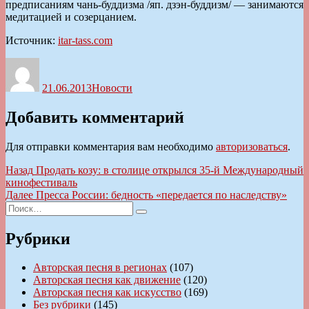
предписаниям чань-буддизма /яп. дзэн-буддизм/ — занимаются
медитацией и созерцанием.
Источник:
itar-tass.com
Автор
Опубликовано
Рубрики
21.06.2013
Новости
Добавить комментарий
Для отправки комментария вам необходимо
авторизоваться
.
Навигация
Предыдущая
Назад
Продать козу: в столице открылся 35-й Международный
запись:
кинофестиваль
по
Следующая
Далее
Пресса России: бедность «передается по наследству»
записям
Искать:
запись:
Поиск
Рубрики
Авторская песня в регионах
(107)
Авторская песня как движение
(120)
Авторская песня как искусство
(169)
Без рубрики
(145)