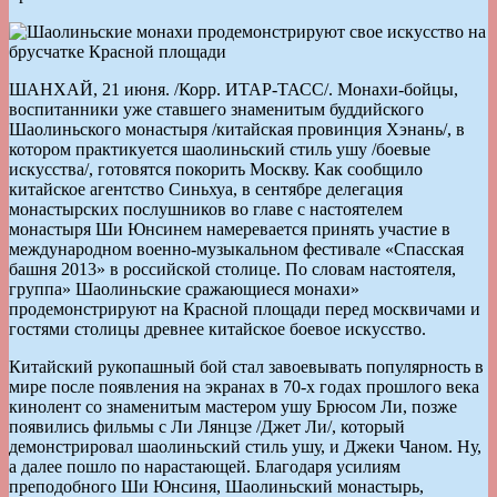
ШАНХАЙ, 21 июня. /Корр. ИТАР-ТАСС/. Монахи-бойцы,
воспитанники уже ставшего знаменитым буддийского
Шаолиньского монастыря /китайская провинция Хэнань/, в
котором практикуется шаолиньский стиль ушу /боевые
искусства/, готовятся покорить Москву. Как сообщило
китайское агентство Синьхуа, в сентябре делегация
монастырских послушников во главе с настоятелем
монастыря Ши Юнсинем намеревается принять участие в
международном военно-музыкальном фестивале «Спасская
башня 2013» в российской столице. По словам настоятеля,
группа» Шаолиньские сражающиеся монахи»
продемонстрируют на Красной площади перед москвичами и
гостями столицы древнее китайское боевое искусство.
Китайский рукопашный бой стал завоевывать популярность в
мире после появления на экранах в 70-х годах прошлого века
кинолент со знаменитым мастером ушу Брюсом Ли, позже
появились фильмы с Ли Лянцзе /Джет Ли/, который
демонстрировал шаолиньский стиль ушу, и Джеки Чаном. Ну,
а далее пошло по нарастающей. Благодаря усилиям
преподобного Ши Юнсиня, Шаолиньский монастырь,