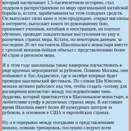
который насчитывает 1,5-тысячелетнюю историю, стал
лидером в распространении по миру оригинальной китайской
борьбы и, кстати, зарабатывания на этом солидных средств.
Он выпускает свою кино и теле-продукцию, открыл магазины
в интернете, выпускает книги по рукопашному бою,
принимает учеников, китайцев и иностранцев, на платное
обучение, проводит показательные выступления по ушу в
различных странах мира. Кстати, по некоторым данным, за
последние 20 лет настоятель Шаолиньского монастыря вместе
с группой монахов-бойцов объехал с представлениями более
60 стран и регионов мира.
И в этом году шаолиньцы также намерены поучаствовать в
ряде крупных мероприятий за рубежом. Помимо Москвы, они
побывают в Лос-Анджелесе, где в октябре впервые будет
проведен шаолиньский фестиваль. По словам Ши Юнсиня,
монахи активно работают над тем, чтобы создать «основу для
расширения контактов» между последователями чань-
буддизма, который практикуется в Шаолиньском монастыре, и
любителями кунфу в различных странах мира. В настоящее
время Шаолинь имеет более 40 культурных центров за
рубежом, в основном в США и европейских странах.
Ну, а в перерывах между поездками и представлениями
монахи, помимо тренировок, послушно следуют всем