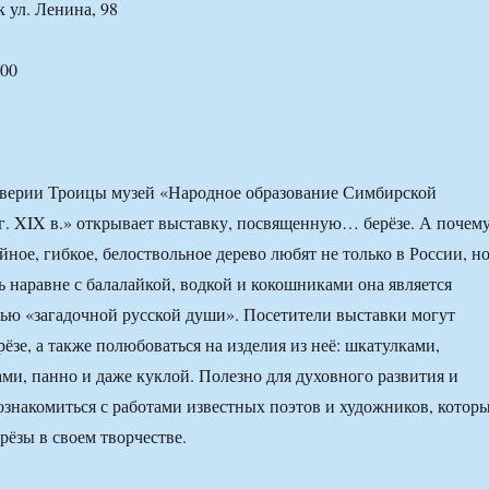
к ул. Ленина, 98
:00
дверии Троицы музей «Народное образование Симбирской
гг. XIX в.» открывает выставку, посвященную… берёзе. А почем
йное, гибкое, белоствольное дерево любят не только в России, н
ь наравне с балалайкой, водкой и кокошниками она является
ью «загадочной русской души». Посетители выставки могут
рёзе, а также полюбоваться на изделия из неё: шкатулками,
ми, панно и даже куклой. Полезно для духовного развития и
знакомиться с работами известных поэтов и художников, котор
рёзы в своем творчестве.