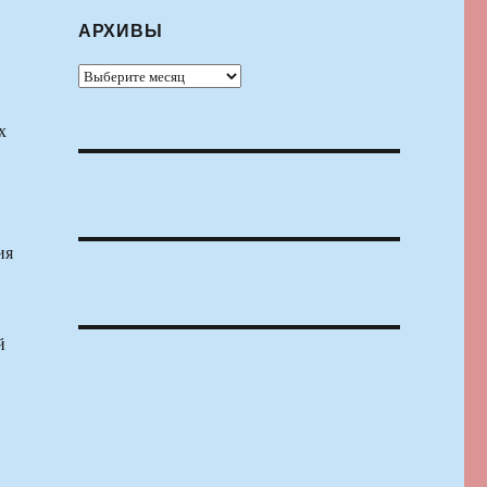
АРХИВЫ
Архивы
х
ия
й