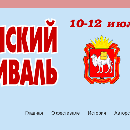
ской песни
Главная
О фестивале
История
Авторс