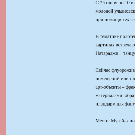
С 25 июня по 10 и
молодой ульяновск
при помощи тех с
В тематике полоте
картинах встречаю
Натараджи – танц
Сейчас флуороживо
помещений или пл
арт-объекты – фра
материалами, обр
плацдарм для фант
Место: Музей-зап