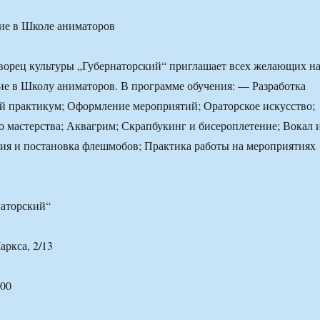
ие в Школе аниматоров
ворец культуры „Губернаторский“ приглашает всех желающих н
ие в Школу аниматоров. В программе обучения: — Разработка
й практикум; Оформление мероприятий; Ораторское искусство;
о мастерства; Аквагрим; Скрапбукинг и бисероплетение; Вокал 
ия и постановка флешмобов; Практика работы на мероприятиях
наторский“
аркса, 2/13
.00