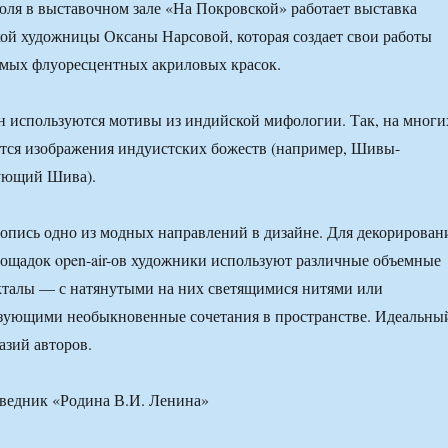
юля в выставочном зале «На Покровской» работает выставка
ой художницы Оксаны Нарсовой, которая создает свои работы
амых флуоресцентных акриловых красок.
н используются мотивы из индийской мифологии. Так, на многи
тся изображения индуистских божеств (например, Шивы-
ующий Шива).
пись одно из модных направлений в дизайне. Для декорирован
ощадок open-air-ов художники используют различные объемные
кталы — с натянутыми на них светящимися нитями или
азующими необыкновенные сочетания в пространстве. Идеальны
азий авторов.
оведник «Родина В.И. Ленина»