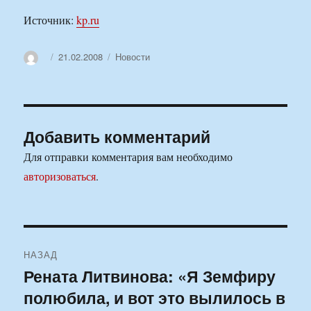
Источник:
kp.ru
Автор
Опубликовано
Рубрики
21.02.2008
Новости
Добавить комментарий
Для отправки комментария вам необходимо
авторизоваться
.
Навигация
НАЗАД
по
Рената Литвинова: «Я Земфиру
Предыдущая
полюбила, и вот это вылилось в
запись:
записям