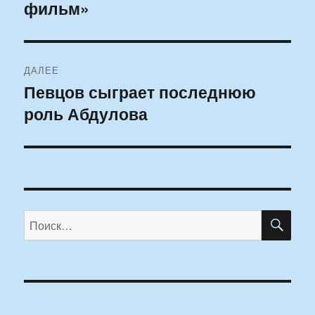
фильм»
ДАЛЕЕ
Певцов сыграет последнюю
Следующая
роль Абдулова
запись:
ПО
Искать: